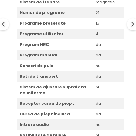
Sistem de franare
magnetic
Numar de programe
21
Programe presetate
15
Programe utilizator
4
Program HRC
da
Program manual
da
Senzori de puls
nu
Roti de transport
da
Sistem de ajustare suprafata
nu
neuniforma
Receptor curea de piept
da
Curea de piept inclusa
da
Intrare audio
nu
Posibilitate de pliere
nu