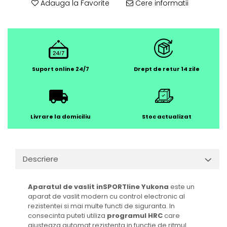
Adauga la Favorite
Cere informatii
Suport online 24/7
Drept de retur 14 zile
Livrare la domiciliu
Stoc actualizat
Descriere
Aparatul de vaslit inSPORTline Yukona
este un
aparat de vaslit modern cu control electronic al
rezistentei si mai multe functi de siguranta. In
consecinta puteti utiliza
programul HRC
care
ajusteaza automat rezistenta in functie de ritmul