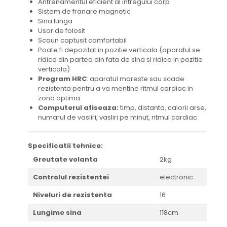
Antrenamentul eficient al intregului corp
Sistem de franare magnetic
Sina lunga
Usor de folosit
Scaun captusit comfortabil
Poate fi depozitat in pozitie verticala (aparatul se
ridica din partea din fata de sina si ridica in pozitie
verticala)
Program HRC
: aparatul mareste sau scade
rezistenta pentru a va mentine ritmul cardiac in
zona optima
Computerul afiseaza:
timp, distanta, calorii arse,
numarul de vasliri, vasliri pe minut, ritmul cardiac
Specificatii tehnice:
Greutate volanta
2kg
Controlul rezistentei
electronic
Niveluri de rezistenta
16
Lungime sina
118cm