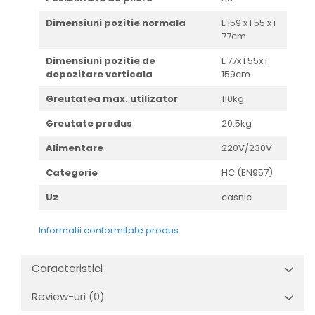
Dimensiuni pozitie normala
L 159 x l 55 x i
77cm
Dimensiuni pozitie de
L 77x l 55x i
depozitare verticala
159cm
Greutatea max. utilizator
110kg
Greutate produs
20.5kg
Alimentare
220V/230V
Categorie
HC (EN957)
Uz
casnic
Informatii conformitate produs
Caracteristici
Review-uri
(0)