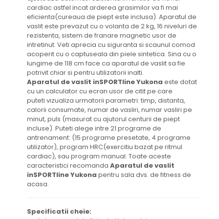
cardiac astfel incat arderea grasimilor va fi mai
eficienta(cureaua de piept este inclusa). Aparatul de
vaslit este prevazut cu o volanta de 2 kg, 16 niveluri de
rezistenta, sistem de franare magnetic usor de
intretinut. Veti aprecia cu siguranta si scaunul comod
acoperit cu o captuseala din piele sintetica. Sina cu o
lungime de 118 cm face ca aparatul de vaslit sa fie
potrivit chiar si pentru utilizatorii inalti.
Aparatul de vaslit inSPORTline Yukona
este dotat
cu un calculator cu ecran usor de citit pe care
puteti vizualiza urmatorii parametri: timp, distanta,
calorii consumate, numar de vasliri, numar vasliri pe
minut, puls (masurat cu ajutorul centurii de piept
incluse). Puteti alege intre 21 programe de
antrenament: (15 programe presetate, 4 programe
utilizator), program HRC(exercitiu bazat pe ritmul
cardiac), sau program manual. Toate aceste
caracteristici recomanda
Aparatul de vaslit
inSPORTline Yukona
pentru sala dvs. de fitness de
acasa.
Specificatii cheie: