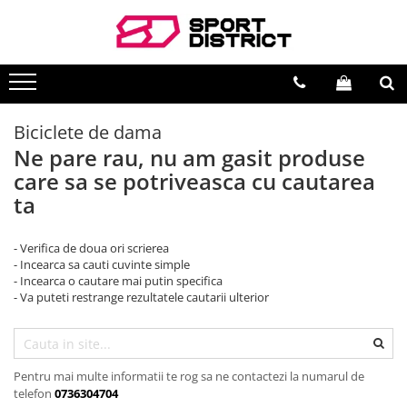
BICICLETE
VEHICULE ELECTRICE
Biciclete de munte
Carturi electrice
Biciclete de oras
Longboard electric
Biciclete de dama
Ne pare rau, nu am gasit produse
Biciclete copii
Skateboard electric
care sa se potriveasca cu cautarea
Biciclete de dama
Role electrice
ta
Biciclete pliabile
Triciclete electrice
Biciclete fat bike
Motociclete electrice
- Verifica de doua ori scrierea
- Incearca sa cauti cuvinte simple
Biciclete de sosea
Hoverboard
- Incearca o cautare mai putin specifica
Biciclete electrice
Biciclete electrice
- Va puteti restrange rezultatele cautarii ulterior
Trotinete electrice
Pentru mai multe informatii te rog sa ne contactezi la numarul de
telefon
0736304704