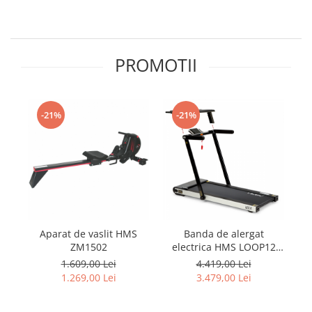
PROMOTII
-21%
-21%
Aparat de vaslit HMS
Banda de alergat
ZM1502
electrica HMS LOOP12
el
MULTI, 2.5CP, 120kg
1.609,00 Lei
4.419,00 Lei
1.269,00 Lei
3.479,00 Lei