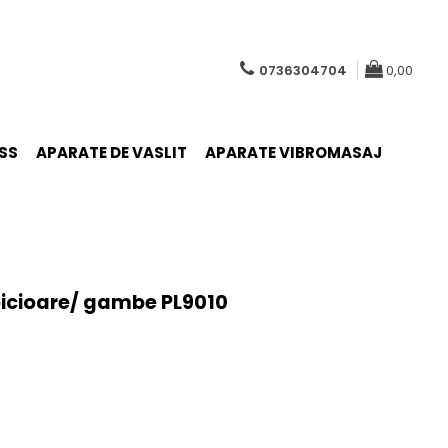
0736304704
0,00
SS
APARATE DE VASLIT
APARATE VIBROMASAJ
picioare/ gambe PL9010