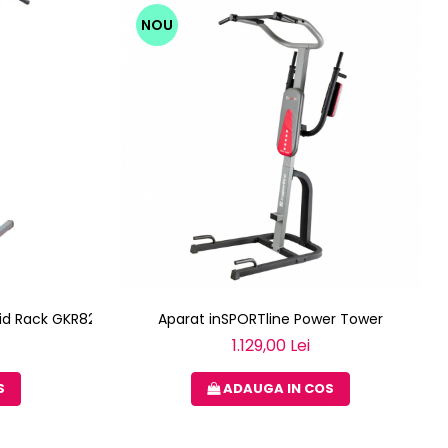
NOU
Aparat inSPORTline Power Tower
lid Rack GKR82
1.129,00 Lei
ADAUGA IN COS
S