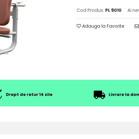
Cod Produs:
PL 9010
Ai ne
Adauga la Favorite
Drept de retur 14 zile
Livrare la dom