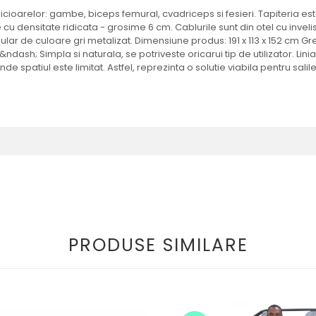
cioarelor: gambe, biceps femural, cvadriceps si fesieri. Tapiteria este
 cu densitate ridicata - grosime 6 cm. Cablurile sunt din otel cu invelis 
tubular de culoare gri metalizat. Dimensiune produs: 191 x 113 x 152 cm G
&ndash; Simpla si naturala, se potriveste oricarui tip de utilizator. L
nde spatiul este limitat. Astfel, reprezinta o solutie viabila pentru salile
PRODUSE SIMILARE