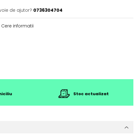
voie de ajutor?
0736304704
Cere informatii
iciliu
Stoc actualizat