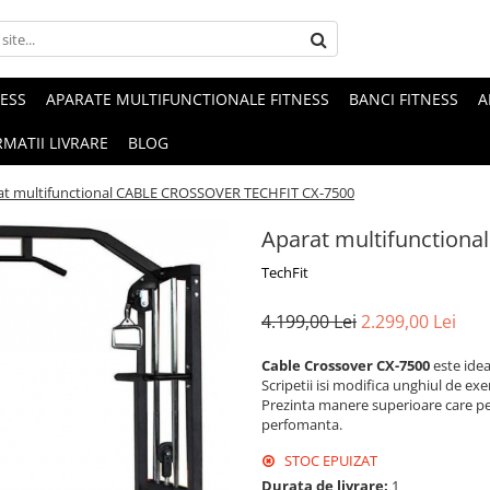
NESS
APARATE MULTIFUNCTIONALE FITNESS
BANCI FITNESS
A
MATII LIVRARE
BLOG
at multifunctional CABLE CROSSOVER TECHFIT CX-7500
Aparat multifunction
TechFit
4.199,00 Lei
2.299,00 Lei
Cable Crossover CX-7500
este idea
Scripetii isi modifica unghiul de exer
Prezinta manere superioare care permi
perfomanta.
STOC EPUIZAT
Durata de livrare:
1