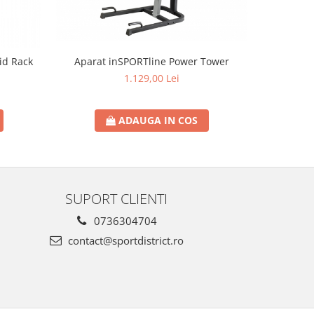
AB
id Rack
Aparat inSPORTline Power Tower
1.129,00 Lei
ADAUGA IN COS
SUPORT CLIENTI
0736304704
contact@sportdistrict.ro