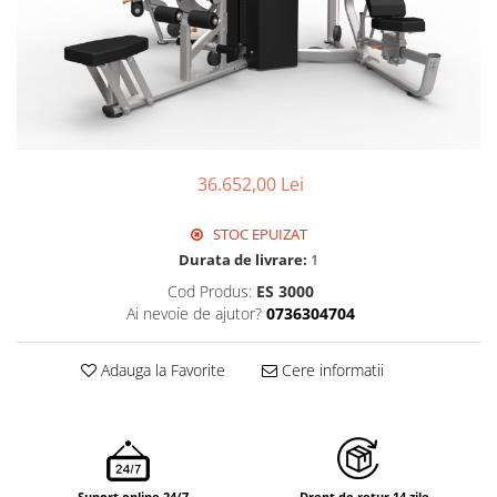
36.652,00 Lei
STOC EPUIZAT
Durata de livrare:
1
Cod Produs:
ES 3000
Ai nevoie de ajutor?
0736304704
Adauga la Favorite
Cere informatii
Suport online 24/7
Drept de retur 14 zile