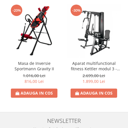
-20%
-30%
Masa de Inversie
Aparat multifunctional
Sportmann Gravity II
fitness Kettler modul 3 -
KINETIC SYSTEM
1.016,00 Lei
2.699,00 Lei
816,00 Lei
1.899,00 Lei
ADAUGA IN COS
ADAUGA IN COS
NEWSLETTER