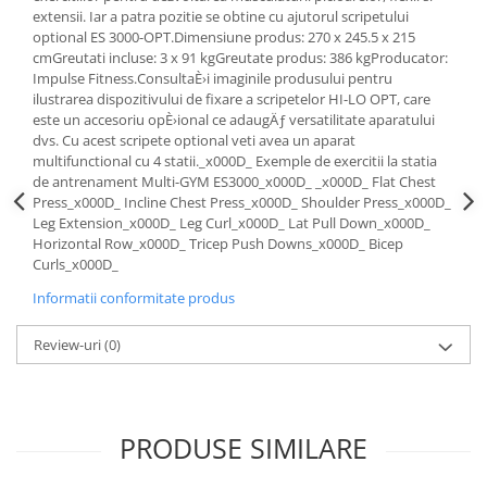
extensii. Iar a patra pozitie se obtine cu ajutorul scripetului
optional ES 3000-OPT.Dimensiune produs: 270 x 245.5 x 215
cmGreutati incluse: 3 x 91 kgGreutate produs: 386 kgProducator:
Impulse Fitness.ConsultaÈ›i imaginile produsului pentru
ilustrarea dispozitivului de fixare a scripetelor HI-LO OPT, care
este un accesoriu opÈ›ional ce adaugÄƒ versatilitate aparatului
dvs. Cu acest scripete optional veti avea un aparat
multifunctional cu 4 statii._x000D_ Exemple de exercitii la statia
de antrenament Multi-GYM ES3000_x000D_ _x000D_ Flat Chest
Press_x000D_ Incline Chest Press_x000D_ Shoulder Press_x000D_
Leg Extension_x000D_ Leg Curl_x000D_ Lat Pull Down_x000D_
Horizontal Row_x000D_ Tricep Push Downs_x000D_ Bicep
Curls_x000D_
Informatii conformitate produs
Review-uri
(0)
PRODUSE SIMILARE