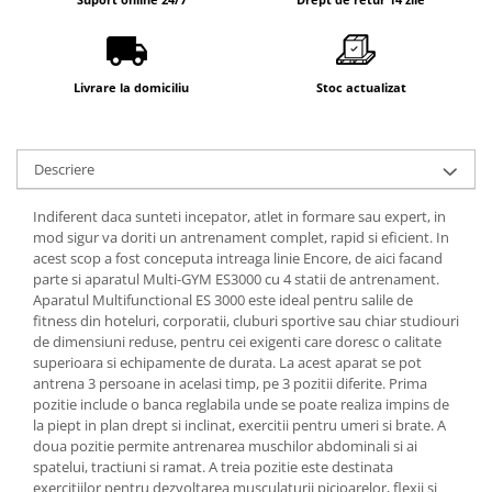
Livrare la domiciliu
Stoc actualizat
Descriere
Indiferent daca sunteti incepator, atlet in formare sau expert, in
mod sigur va doriti un antrenament complet, rapid si eficient. In
acest scop a fost conceputa intreaga linie Encore, de aici facand
parte si aparatul Multi-GYM ES3000 cu 4 statii de antrenament.
Aparatul Multifunctional ES 3000 este ideal pentru salile de
fitness din hoteluri, corporatii, cluburi sportive sau chiar studiouri
de dimensiuni reduse, pentru cei exigenti care doresc o calitate
superioara si echipamente de durata. La acest aparat se pot
antrena 3 persoane in acelasi timp, pe 3 pozitii diferite. Prima
pozitie include o banca reglabila unde se poate realiza impins de
la piept in plan drept si inclinat, exercitii pentru umeri si brate. A
doua pozitie permite antrenarea muschilor abdominali si ai
spatelui, tractiuni si ramat. A treia pozitie este destinata
exercitiilor pentru dezvoltarea musculaturii picioarelor, flexii si