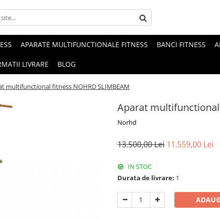
NESS
APARATE MULTIFUNCTIONALE FITNESS
BANCI FITNESS
A
MATII LIVRARE
BLOG
at multifunctional fitness NOHRD SLIMBEAM
Aparat multifunction
Norhd
13.500,00 Lei
11.559,00 Lei
IN STOC
Durata de livrare:
1
ADAUG