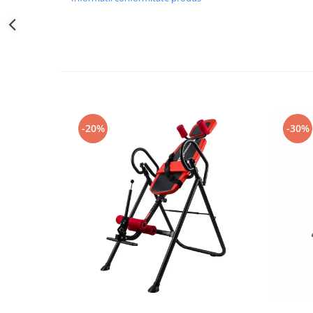
-20%
-30%