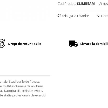
Cod Produs:
SLIMBEAM
Ai ne
Adauga la Favorite
Cere 
Drept de retur 14 zile
Livrare la domicil
onale. Studiourile de fitness,
de multifunctionale de ani buni.
Datorita siluetei sale zvelte,
e statia profesionala de exercitii