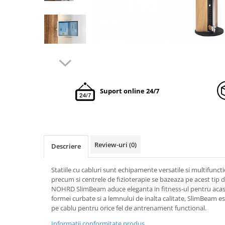
Suport online 24/7
Review-uri
(0)
Descriere
Statiile cu cabluri sunt echipamente versatile si multifuncti
precum si centrele de fizioterapie se bazeaza pe acest tip 
NOHRD SlimBeam aduce eleganta in fitness-ul pentru acasa. 
formei curbate si a lemnului de inalta calitate, SlimBeam est
pe cablu pentru orice fel de antrenament functional.
Informatii conformitate produs