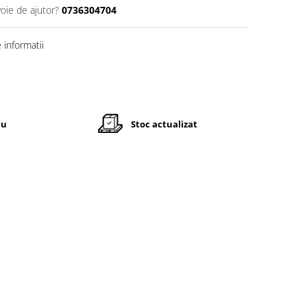
voie de ajutor?
0736304704
informatii
iu
Stoc actualizat