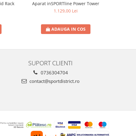
AB
id Rack
Aparat inSPORTline Power Tower
1.129,00 Lei
ADAUGA IN COS
SUPORT CLIENTI
0736304704
contact@sportdistrict.ro