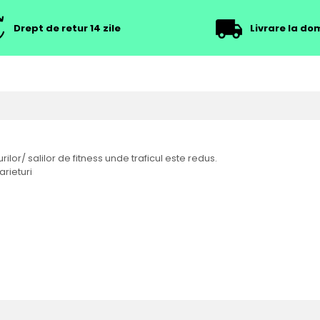
Drept de retur 14 zile
Livrare la dom
ilor/ salilor de fitness unde traficul este redus.
arieturi