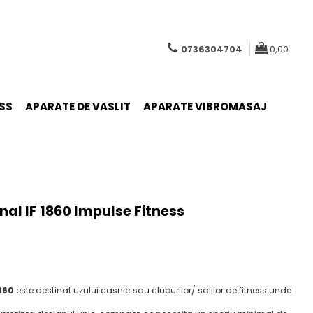
0736304704
0,00
SS
APARATE DE VASLIT
APARATE VIBROMASAJ
nal IF 1860 Impulse Fitness
860
este destinat uzului casnic sau cluburilor/ salilor de fitness unde