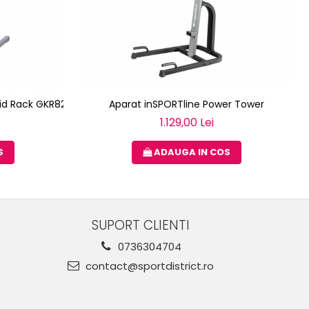
Aparat inSPORTline Power Tower
lid Rack GKR82
1.129,00 Lei
ADAUGA IN COS
S
SUPORT CLIENTI
0736304704
contact@sportdistrict.ro