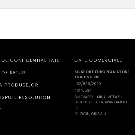
 DE CONFIDENTIALITATE
DATE COMERCIALE
 DE RETUR
SC SPORT EUROPEAN STORE
TRADING SRL
J52/809/2020
A PRODUSELOR
43176524
DISPUTE RESOLUTION
BULEVARDUL MIHAI VITEAZU,
BLOC 611, ETAJ 4, APARTAMENT
13
T
GIURGIU, GIURGIU