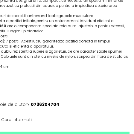
reprezinta designul unic, compact, ce necesita un spatiu minimal de
evazut cu protectii din cauciuc pentru a impiedica deteriorarea
uri de exercitii, antrenand toate grupele musculare.
a a pozitiei initiale, pentru un antrenament idividual eficient al
1860
are o componenta speciala rola auto-ajustabila pentru extensii,
tiu lungimii picioarelor.
zitii.
): 7 pozitii. Acest lucru garanteaza pozitia corecta in timpul
cuta si eficienta a aparatului.
 dublu rezistent la rupere si zgarieturi, ce are caracteristicile spumei
Cablurile sunt din otel cu invelis de nylon, scripeti din fibra de sticla cu
1,4 cm
oie de ajutor?
0736304704
Cere informatii