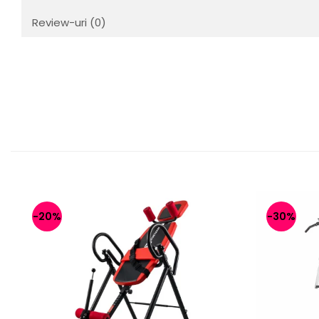
Review-uri
(0)
-20%
-30%