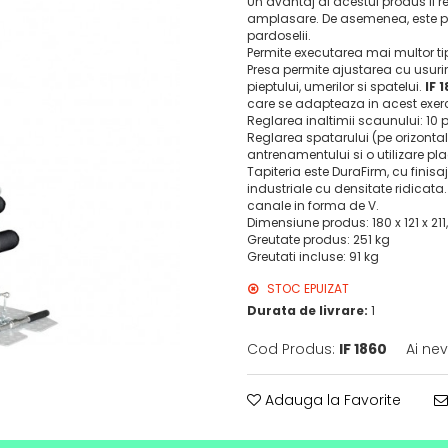
Un avantaj al acestui produs il 
amplasare. De asemenea, este pr
pardoselii.
Permite executarea mai multor tip
Presa permite ajustarea cu usurint
pieptului, umerilor si spatelui.
IF 
care se adapteaza in acest exerci
Reglarea inaltimii scaunului: 10 po
Reglarea spatarului (pe orizontala
antrenamentului si o utilizare pla
Tapiteria este DuraFirm, cu finisaj
industriale cu densitate ridicata. 
canale in forma de V.
Dimensiune produs: 180 x 121 x 21
Greutate produs: 251 kg
Greutati incluse: 91 kg
STOC EPUIZAT
Durata de livrare:
1
Cod Produs:
IF 1860
Ai nev
Adauga la Favorite