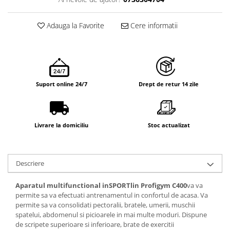
Adauga la Favorite
Cere informatii
Suport online 24/7
Drept de retur 14 zile
Livrare la domiciliu
Stoc actualizat
Descriere
Aparatul multifunctional inSPORTlin Profigym C400
va va
permite sa va efectuati antrenamentul in confortul de acasa. Va
permite sa va consolidati pectoralii, bratele, umerii, muschii
spatelui, abdomenul si picioarele in mai multe moduri. Dispune
de scripete superioare si inferioare, brate de exercitii