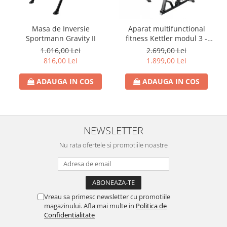
Masa de Inversie
Aparat multifunctional
Sportmann Gravity II
fitness Kettler modul 3 -
KINETIC SYSTEM
1.016,00 Lei
2.699,00 Lei
816,00 Lei
1.899,00 Lei
ADAUGA IN COS
ADAUGA IN COS
NEWSLETTER
Nu rata ofertele si promotiile noastre
Vreau sa primesc newsletter cu promotiile
magazinului. Afla mai multe in
Politica de
Confidentialitate