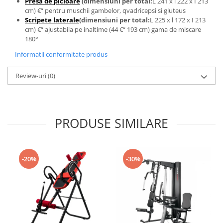
Presa de picioare
(dimensiuni per total:
L 241 x l 222 x I 213
cm) €“ pentru muschii gambelor, qvadricepsi si gluteus
Scripete laterale
(dimensiuni per total
:
L 225 x l 172 x I 213
cm) €“ ajustabila pe inaltime (44 €“ 193 cm) gama de miscare
180°
Informatii conformitate produs
Review-uri
(0)
PRODUSE SIMILARE
-20%
-30%