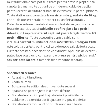
multifunctionale care pot fi utilizate pentru presa la piept si / sau
canotaj (cu mai multe optiuni de prindere) si cablu de tractiuni
pentru exerciti de fluture si statii de extensie/curl pentru picioare.
Toate statiile sunt conectate la un
sistem de greutate de 90 kg
.
Cadrul de otel este stabil si acoperit cu un finisaj durabil.
Puteti face antrenamentul cat mai confortabil regland statia cu
brate de exercitii, cat si
cablurile pot fi reglate la 7 pozitii
diferite
, in timp ce
spatarul captusit
poate fi reglat vertical la
7
pozitii diferite
. Toate accesoriile pentru cablu sunt
incluse.
Aparatul multifunctional inSPORTlin Profigym C400
este solutia perfecta pentru cei care doresc o sala de forta acasa.
Cu toate acestea, daca doriti sa va extindeti optiunile de exercitii,
puteti face acest lucru cumparand o
presa pentru picioare si /
sau scripete laterale
(ambele fiind vandute separat).
Specificatii tehnice:
Aparat multifunctional
Cadru durabil
Echipamente aditionale sunt vandute separat
Spatarul se poate ajusta in 8 poziti diferite
Bratele de exercitiu pot fi ajustate in 7 poziti diferite
Cablurile de exercitiu pot fi ajustate in 7 poziti diferite
Bratele de exercitiu au 3 pozitii de prindere diferite