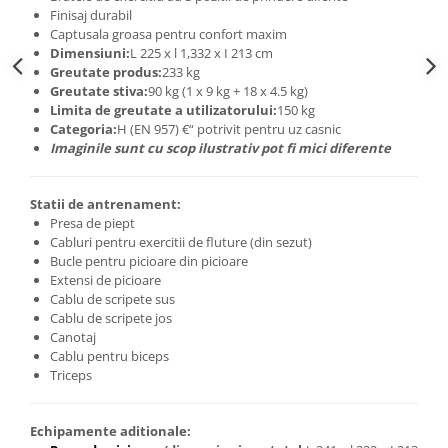
Finisaj durabil
Captusala groasa pentru confort maxim
Dimensiuni:
L 225 x l 1,332 x I 213 cm
Greutate produs:
233 kg
Greutate stiva:
90 kg (1 x 9 kg + 18 x 4.5 kg)
Limita de greutate a utilizatorului:
150 kg
Categoria:
H (EN 957) €“ potrivit pentru uz casnic
Imaginile sunt cu scop ilustrativ pot fi mici diferente
Statii de antrenament:
Presa de piept
Cabluri pentru exercitii de fluture (din sezut)
Bucle pentru picioare din picioare
Extensi de picioare
Cablu de scripete sus
Cablu de scripete jos
Canotaj
Cablu pentru biceps
Triceps
Echipamente aditionale: