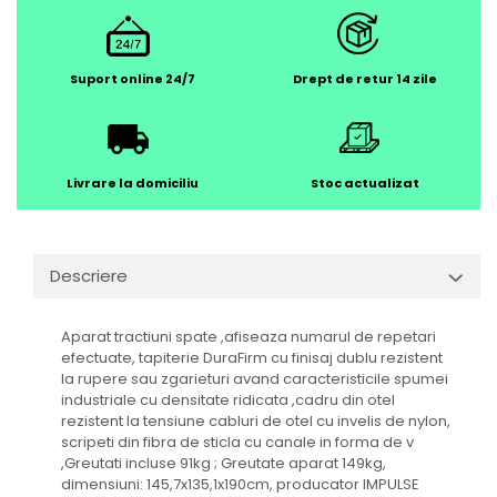
Suport online 24/7
Drept de retur 14 zile
Livrare la domiciliu
Stoc actualizat
Descriere
Aparat tractiuni spate ,afiseaza numarul de repetari
efectuate, tapiterie DuraFirm cu finisaj dublu rezistent
la rupere sau zgarieturi avand caracteristicile spumei
industriale cu densitate ridicata ,cadru din otel
rezistent la tensiune cabluri de otel cu invelis de nylon,
scripeti din fibra de sticla cu canale in forma de v
,Greutati incluse 91kg ; Greutate aparat 149kg,
dimensiuni: 145,7x135,1x190cm, producator IMPULSE