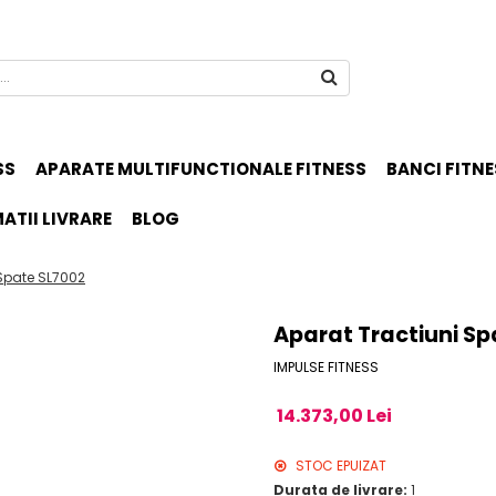
SS
APARATE MULTIFUNCTIONALE FITNESS
BANCI FITNE
ATII LIVRARE
BLOG
 Spate SL7002
Aparat Tractiuni Sp
IMPULSE FITNESS
14.373,00 Lei
STOC EPUIZAT
Durata de livrare:
1