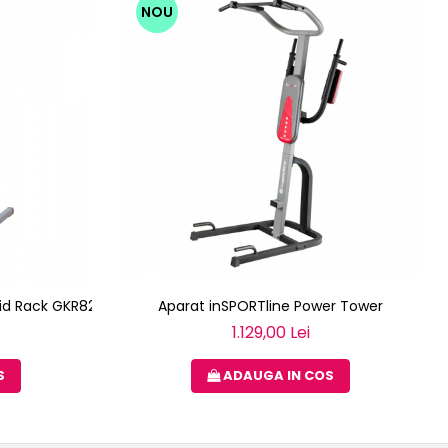
NOU
Aparat inSPORTline Power Tower
lid Rack GKR82
1.129,00 Lei
ADAUGA IN COS
S