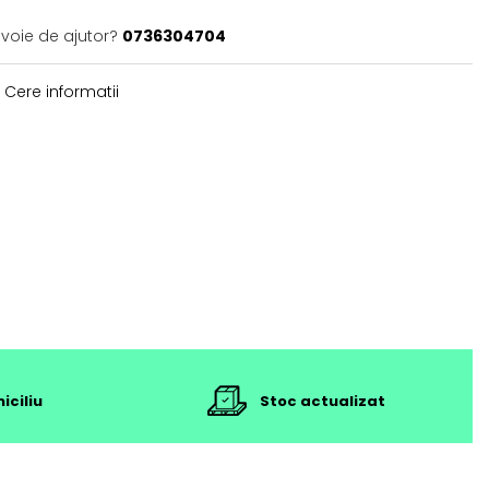
evoie de ajutor?
0736304704
Cere informatii
iciliu
Stoc actualizat