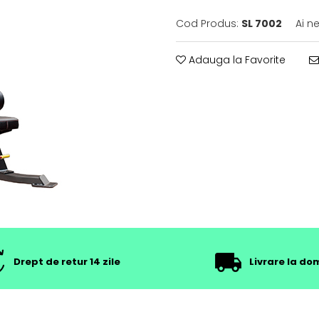
Cod Produs:
SL 7002
Ai n
Adauga la Favorite
Drept de retur 14 zile
Livrare la dom