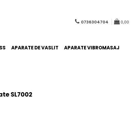
0736304704
0,00
SS
APARATE DE VASLIT
APARATE VIBROMASAJ
ate SL7002