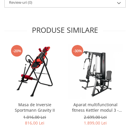
Review-uri
(0)
PRODUSE SIMILARE
-20%
-30%
Masa de Inversie
Aparat multifunctional
Sportmann Gravity II
fitness Kettler modul 3 -
KINETIC SYSTEM
1.016,00 Lei
2.699,00 Lei
816,00 Lei
1.899,00 Lei