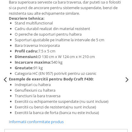
Bara superioara serveste ca bara traversa, dar puteti sa o folositi
si ca punct de ancorare pentru sistemele suspendate, benzi de
rezistenta sau alte echipamente similare.
Descriere tehnica:
Stand multifunctional
Cadru durabil realizat din material rezistent
O pereche de suporturi pentru haltera
Suporturi ajustabile pe Inaltime la intervale de 5 cm
Bara traversa Incorporata
Profil cadru:
7.5 x 5 cm
Dimensiuni:
D 130 cm x W 124 cm x H 210 cm
Incarcare maxima:
540 kg
Greutate:
91 kg
Categoria HC (EN 957) potrivit pentru uz casnic
Exemple de exercitii pentru Body Craft F430:
Indreptari cu haltera
Genuflexiuni cu haltera
Tranctiuni la bara traversa
Exercitii cu echipamente suspendate (nu sunt incluse)
Exercitii cu benzi de rezistenta(nu sunt incluse)
Exercitii la banca de forta (banca nu este inclusa)
Informatii conformitate produs