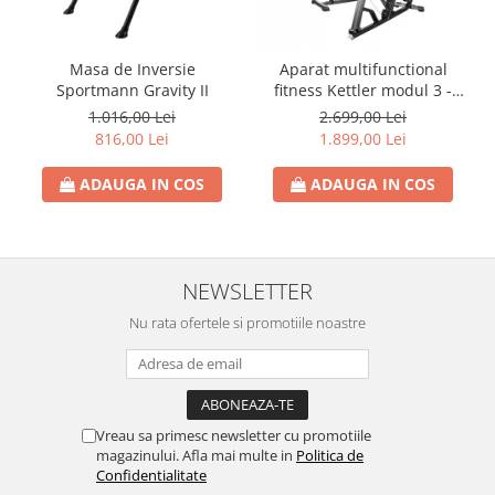
Masa de Inversie
Aparat multifunctional
Sportmann Gravity II
fitness Kettler modul 3 -
KINETIC SYSTEM
1.016,00 Lei
2.699,00 Lei
816,00 Lei
1.899,00 Lei
ADAUGA IN COS
ADAUGA IN COS
NEWSLETTER
Nu rata ofertele si promotiile noastre
Vreau sa primesc newsletter cu promotiile
magazinului. Afla mai multe in
Politica de
Confidentialitate