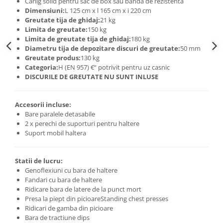
Carlig solid pentru sac de box sau banda de rezistenta
Dimensiuni:
L 125 cm x l 165 cm x i 220 cm
Greutate tija de ghidaj:
21 kg
Limita de greutate:
150 kg
Limita de greutate tija de ghidaj:
180 kg
Diametru tija de depozitare discuri de greutate:
50 mm
Greutate produs:
130 kg
Categoria:
H (EN 957) €“ potrivit pentru uz casnic
DISCURILE DE GREUTATE NU SUNT INLUSE
Accesorii incluse:
Bare paralele detasabile
2 x perechi de suporturi pentru haltere
Suport mobil haltera
Statii de lucru:
Genoflexiuni cu bara de haltere
Fandari cu bara de haltere
Ridicare bara de latere de la punct mort
Presa la piept din picioareStanding chest presses
Ridicari de gamba din picioare
Bara de tractiune dips