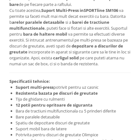
bare
de pe fiecare parte a raftului.
Cu toate acestea,
Suport Multi-Press inSPORTline SM106
va
permite sa faceti mult mai mult decat exercitii cu bara. Datorita
b
arelor paralele detasabile
si a
barei de tractiune
multifunctionale
, puteti face si flotari si alte exercitii. Suportul
pentru
bara de haltere mobil
va permite sa efectuati diverse
exercitii. Si intrucat antrenamentul pe multi-presa se bazeaza pe
discuri de greutate, aveti spati de
depozitare a discurilor de
greutate
incorporate in aparat si sigurante care sa le tine in loc si
organizate. Apoi, exista
carligul solid
pe care puteti atarna nu
numai un sac de box, ci si o banda de rezistenta.
Specificatii tehnice:
Suport multi-press
potrivit pentru uz casnic
Rezistenta bazata pe discuri de greutate
Tija de ghidare cu rulmenti
12 potii pentru opritoare de siguranta
Bara de tractiuni multifunctionala cu 5 prinderi diferite
Bare paralele detasabile
Spatiu de depozitare discuri de greutate
Suport mobil bara de latere
Potrivita pentru discuri de greutate Olimpice