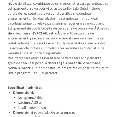
nivele de viteza, combinate cu un cronometru care garanteaza ca
echipamentul se va potrivi cu asteptarilor tale. Setul include
curele de rezistenta care va vor diversifica si completa
antrenamentul. In plus, platforma stimuleaza in mod ideal
circulatia sangelui, relaxeaza si sprijina regenerarea musculara.
Echipamentele pot fi folosite de persoane de orice nivel.Â
Aparat
de vibromasaj SVP02 Albastru
Â
ofera 10 programe de
antrenament, precum si un mod manual, ceea ce inseamna ca
puteti adapta cu usurinta exercitiul la capacitatea si nevoile dvs.
Telecomanda inclusa cu produsul va permite sa controlati si sa
modificati cu usurinta programele.
Realizarea fara efort a unei siluete perfecte fara echipamente
grele de sala va fi posibila datoritÄƒÂ
Aparat de vibromasaj
SVP02 Albastru
. Iti poti desfasura pregatirea chiar si in timp ce te
uiti la programul tau TV preferat.
Specificatii tehnice:
Dimensiuni:
Lungime:
Â 66cm
Latime:
Â 35 cm
Inaltime:
Â 14 cm
Dimensiuni suprafata de antrenare: