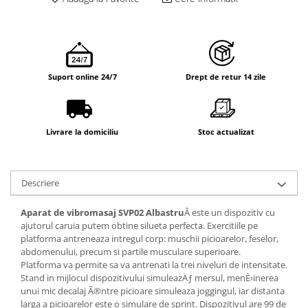
Suport online 24/7
Drept de retur 14 zile
Livrare la domiciliu
Stoc actualizat
Descriere
Aparat de vibromasaj SVP02 Albastru
Â este un dispozitiv cu
ajutorul caruia putem obtine silueta perfecta. Exercitiile pe
platforma antreneaza intregul corp: muschii picioarelor, feselor,
abdomenului, precum si partile musculare superioare.
Platforma va permite sa va antrenati la trei niveluri de intensitate.
Stand in mijlocul dispozitivului simuleazÄƒ mersul, menÈ›inerea
unui mic decalaj Ã®ntre picioare simuleaza joggingul, iar distanta
larga a picioarelor este o simulare de sprint. Dispozitivul are 99 de