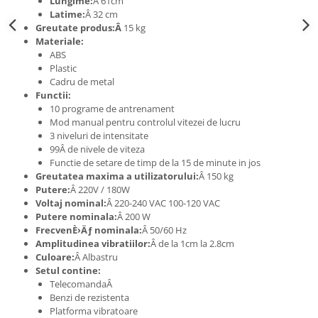
Lungime:
Â 61cm
Latime:
Â 32 cm
Greutate produs:Â
15 kg
Materiale:
ABS
Plastic
Cadru de metal
Functii:
10 programe de antrenament
Mod manual pentru controlul vitezei de lucru
3 niveluri de intensitate
99Â
de nivele de viteza
Functie de setare de timp de la 15 de minute in jos
Greutatea maxima a utilizatorului:
Â 150 kg
Putere:
Â 220V / 180W
Voltaj nominal:
Â 220-240 VAC 100-120 VAC
Putere nominala:
Â 200 W
FrecvenÈ›Äƒ nominala:
Â 50/60 Hz
Amplitudinea vibratiilor:
Â de la 1cm la 2.8cm
Culoare:
Â Albastru
Setul contine:
TelecomandaÂ
Benzi de rezistenta
Platforma vibratoare