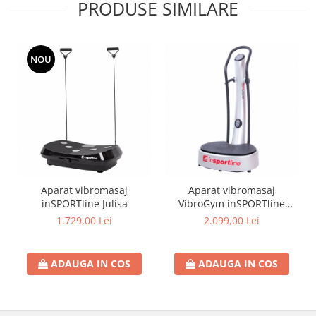
PRODUSE SIMILARE
NOU
Aparat vibromasaj
Aparat vibromasaj
inSPORTline Julisa
VibroGym inSPORTline
Lotus argintiu
1.729,00 Lei
2.099,00 Lei
ADAUGA IN COS
ADAUGA IN COS