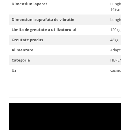
Dimensiuni aparat
Lungime-77 
148cm
Dimensiuni suprafata de vibratie
Lungime-72
Limita de greutate a utilizatorului
120kg
Greutate produs
48kg
Alimentare
Adaptor AC
Categoria
HB (EN957)
Uz
casnic si cl