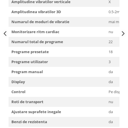
Amplitudine vibratilor verticale
X
Amplitudinea vibratilor 3D
0.5-2mm
Numarul de moduri de vibratie
mai mult d
Monitorizare ritm cardiac
nu
Numarul total de programe
22
Programe presetate
18
Programe utilizator
3
Program manual
da
Display
da
Control
Pe display 
Roti de transport
nu
Ajustare suprafete inegale
da
Benzi de rezistenta
da