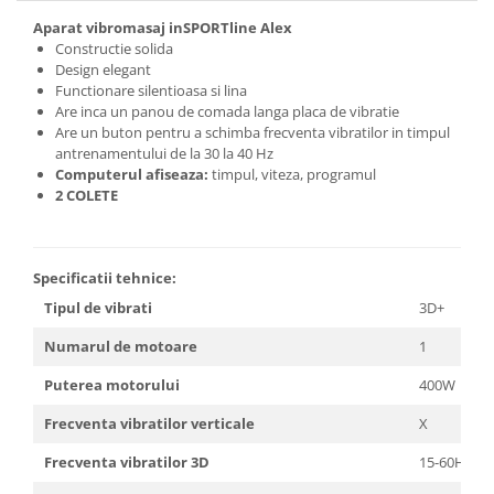
Aparat vibromasaj inSPORTline Alex
Constructie solida
Design elegant
Functionare silentioasa si lina
Are inca un panou de comada langa placa de vibratie
Are un buton pentru a schimba frecventa vibratilor in timpul
antrenamentului de la 30 la 40 Hz
Computerul afiseaza:
timpul, viteza, programul
2 COLETE
Specificatii tehnice:
Tipul de vibrati
3D+
Numarul de motoare
1
Puterea motorului
400W
Frecventa vibratilor verticale
X
Frecventa vibratilor 3D
15-60Hz