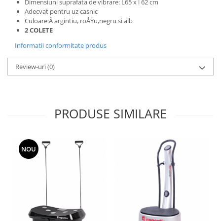
Dimensiuni suprafata de vibrare: L65 x l 62 cm
Adecvat pentru uz casnic
Culoare:
Â argintiu, roÅŸu,negru si alb
2 COLETE
Informatii conformitate produs
Review-uri
(0)
PRODUSE SIMILARE
NOU