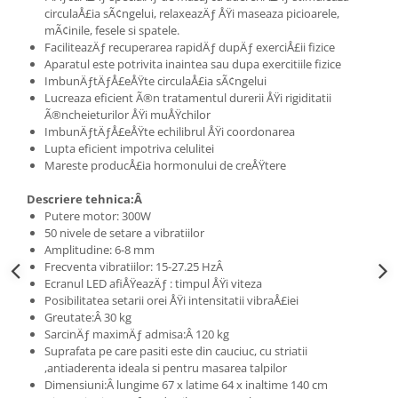
circulaÅ£ia sÃ¢ngelui, relaxeazÄƒ ÅŸi maseaza picioarele,
mÃ¢inile, fesele si spatele.
FaciliteazÄƒ recuperarea rapidÄƒ dupÄƒ exerciÅ£ii fizice
Aparatul este potrivita inaintea sau dupa exercitiile fizice
ImbunÄƒtÄƒÅ£eÅŸte circulaÅ£ia sÃ¢ngelui
Lucreaza eficient Ã®n tratamentul durerii ÅŸi rigiditatii
Ã®ncheieturilor ÅŸi muÅŸchilor
ImbunÄƒtÄƒÅ£eÅŸte echilibrul ÅŸi coordonarea
Lupta eficient impotriva celulitei
Mareste producÅ£ia hormonului de creÅŸtere
Descriere tehnica:Â
Putere motor: 300W
50 nivele de setare a vibratiilor
Amplitudine: 6-8 mm
Frecventa vibratiilor: 15-27.25 HzÂ
Ecranul LED afiÅŸeazÄƒ : timpul ÅŸi viteza
Posibilitatea setarii orei ÅŸi intensitatii vibraÅ£iei
Greutate:Â 30 kg
SarcinÄƒ maximÄƒ admisa:Â 120 kg
Suprafata pe care pasiti este din cauciuc, cu striatii
,antiaderenta ideala si pentru masarea talpilor
Dimensiuni:Â lungime 67 x latime 64 x inaltime 140 cm