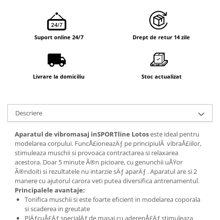
Suport online 24/7
Drept de retur 14 zile
Livrare la domiciliu
Stoc actualizat
Descriere
Aparatul de vibromasaj inSPORTline Lotos
este ideal pentru
modelarea corpului. FuncÅ£ioneazÄƒ pe principiulÂ vibraÅ£iilor,
stimuleaza muschii si provoaca contractarea si relaxarea
acestora. Doar 5 minute Ã®n picioare, cu genunchii uÅŸor
Ã®ndoiti si rezultatele nu intarzie sÄƒ aparÄƒ . Aparatul are si 2
manere cu ajutorul carora veti putea diversifica antrenamentul.
Principalele avantaje:
Tonifica muschii si este foarte eficient in modelarea coporala
si scaderea in greutate
PlÄƒcuÅ£Äƒ specialÄƒ de masaj cu aderenÅ£Äƒ stimuleaza