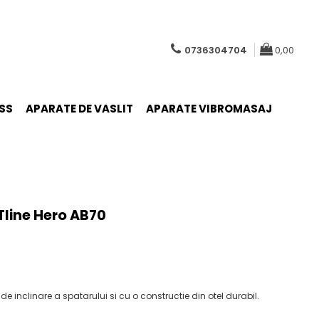
0736304704
0,00
SS
APARATE DE VASLIT
APARATE VIBROMASAJ
Tline Hero AB70
de inclinare a spatarului si cu o constructie din otel durabil.