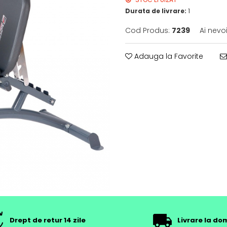
Durata de livrare:
1
Cod Produs:
7239
Ai nevo
Adauga la Favorite
Drept de retur 14 zile
Livrare la dom