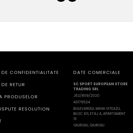
 DE CONFIDENTIALITATE
DATE COMERCIALE
 DE RETUR
SC SPORT EUROPEAN STORE
TRADING SRL
J52/809/2020
A PRODUSELOR
43176524
DISPUTE RESOLUTION
BULEVARDUL MIHAI VITEAZU,
BLOC 611, ETAJ 4, APARTAMENT
13
T
GIURGIU, GIURGIU