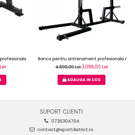
profesionala TOORX WBX-100
Banca pentru antrenament profesionala mul
Lei
3.099,00 Lei
4.699,00 Lei
S
ADAUGA IN COS
SUPORT CLIENTI
0736304704
contact@sportdistrict.ro