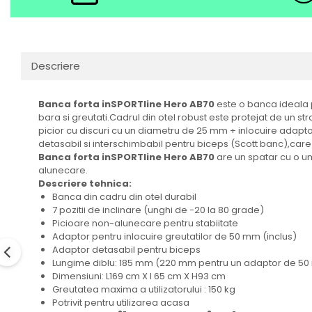
Descriere
Banca forta inSPORTline Hero AB70
este o banca ideala p
bara si greutati.Cadrul din otel robust este protejat de un st
picior cu discuri cu un diametru de 25 mm + inlocuire adapto
detasabil si interschimbabil pentru biceps (Scott banc),car
Banca forta inSPORTline Hero AB70
are un spatar cu o ump
alunecare.
Descriere tehnica:
Banca din cadru din otel durabil
7 pozitii de inclinare (unghi de -20 la 80 grade)
Picioare non-alunecare pentru stabiitate
Adaptor pentru inlocuire greutatilor de 50 mm (inclus)
Adaptor detasabil pentru biceps
Lungime diblu: 185 mm (220 mm pentru un adaptor de 50
Dimensiuni: L169 cm X l 65 cm X H93 cm
Greutatea maxima a utilizatorului : 150 kg
Potrivit pentru utilizarea acasa