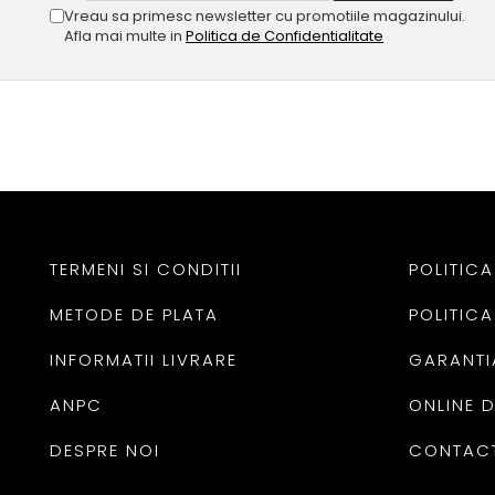
Vreau sa primesc newsletter cu promotiile magazinului.
Afla mai multe in
Politica de Confidentialitate
TERMENI SI CONDITII
POLITICA
METODE DE PLATA
POLITICA
INFORMATII LIVRARE
GARANTI
ANPC
ONLINE 
DESPRE NOI
CONTAC