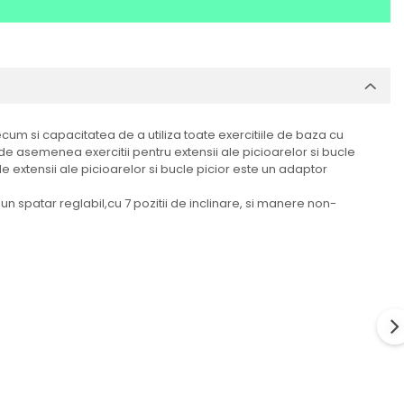
cum si capacitatea de a utiliza toate exercitiile de baza cu
 de asemenea exercitii pentru extensii ale picioarelor si bucle
extensii ale picioarelor si bucle picior este un adaptor
n spatar reglabil,cu 7 pozitii de inclinare, si manere non-