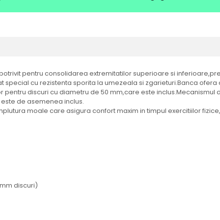
otrivit pentru consolidarea extremitatilor superioare si inferioare,pre
rat special cu rezistenta sporita la umezeala si zgarieturi.Banca ofera
r pentru discuri cu diametru de 50 mm,care este inclus.Mecanismul de 
e este de asemenea inclus.
lutura moale care asigura confort maxim in timpul exercitiilor fizice,u
 mm discuri)