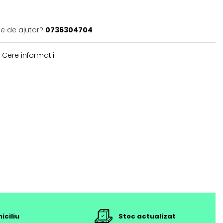
ie de ajutor?
0736304704
Cere informatii
iciliu
Stoc actualizat