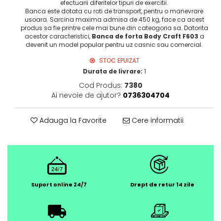
efectuarii diferitelor tipuri de exercitii.
Banca este dotata cu roti de transport, pentru o manevrare
usoara. Sarcina maxima admisa de 450 kg, face ca acest
produs sa fie printre cele mai bune din cateogoria sa. Datorita
acestor caracteristici,
Banca de forta Body Craft F603
a
devenit un model popular pentru uz casnic sau comercial.
STOC EPUIZAT
Durata de livrare:
1
Cod Produs:
7380
Ai nevoie de ajutor?
0736304704
Adauga la Favorite
Cere informatii
Suport online 24/7
Drept de retur 14 zile