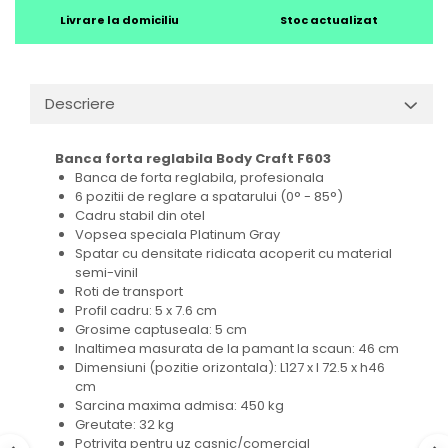
Livrare la domiciliu
Stoc actualizat
Descriere
Banca forta reglabila Body Craft F603
Banca de forta reglabila, profesionala
6 pozitii de reglare a spatarului (0° - 85°)
Cadru stabil din otel
Vopsea speciala Platinum Gray
Spatar cu densitate ridicata acoperit cu material
semi-vinil
Roti de transport
Profil cadru: 5 x 7.6 cm
Grosime captuseala: 5 cm
Inaltimea masurata de la pamant la scaun: 46 cm
Dimensiuni (pozitie orizontala): L127 x l 72.5 x h46
cm
Sarcina maxima admisa: 450 kg
Greutate: 32 kg
Potrivita pentru uz casnic/comercial