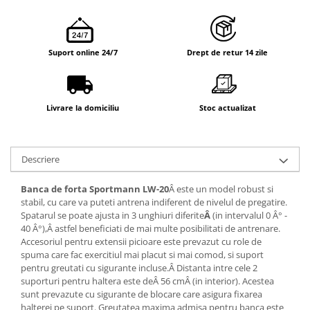
Suport online 24/7
Drept de retur 14 zile
Livrare la domiciliu
Stoc actualizat
Descriere
Banca de forta Sportmann LW-20
Â este un model robust si
stabil, cu care va puteti antrena indiferent de nivelul de pregatire.
Spatarul se poate ajusta in 3 unghiuri diferite
Â
(in intervalul 0 Â° -
40 Â°),Â astfel beneficiati de mai multe posibilitati de antrenare.
Accesoriul pentru extensii picioare este prevazut cu role de
spuma care fac exercitiul mai placut si mai comod, si suport
pentru greutati cu sigurante incluse.Â Distanta intre cele 2
suporturi pentru haltera este deÂ 56 cmÂ (in interior). Acestea
sunt prevazute cu sigurante de blocare care asigura fixarea
halterei pe suport. Greutatea maxima admisa pentru banca este