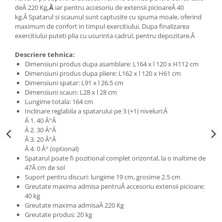
deÂ 220 Kg
,Â
iar pentru accesoriu de extensii picioareÂ 40
kg.Â Spatarul si scaunul sunt captusite cu spuma moale, oferind
maximum de confort in timpul exercitiului. Dupa finalizarea
exercitiului puteti plia cu usurinta cadrul, pentru depozitare.Â
Descriere tehnica:
Dimensiuni produs dupa asamblare: L164 x l 120 x H112 cm
Dimensiuni produs dupa pliere: L162 x l 120 x H61 cm
Dimensiuni spatar: L91 x l 26.5 cm
Dimensiuni scaun: L28 x l 28 cm
Lungime totala: 164 cm
Inclinare reglabila a spatarului pe 3 (+1) niveluri:Â
Â 1. 40 Â°Â
Â 2. 30 Â°Â
Â 3. 20 Â°Â
Â 4. 0 Â° (optional)
Spatarul poate fi pozitional complet orizontal, la o inaltime de
47Â cm de sol
Suport pentru discuri: lungime 19 cm, grosime 2.5 cm
Greutate maxima admisa pentruÂ accesoriu extensii picioare:
40 kg
Greutate maxima admisaÂ 220 Kg
Greutate produs: 20 kg