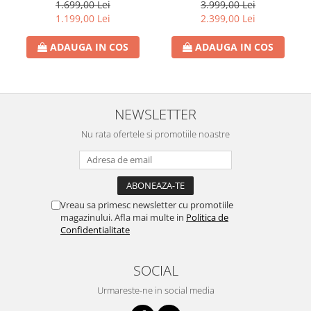
multifunctionala TOORX
1.699,00 Lei
3.999,00 Lei
WBX-2200
1.199,00 Lei
2.399,00 Lei
ADAUGA IN COS
ADAUGA IN COS
NEWSLETTER
Nu rata ofertele si promotiile noastre
Vreau sa primesc newsletter cu promotiile
magazinului. Afla mai multe in
Politica de
Confidentialitate
SOCIAL
Urmareste-ne in social media