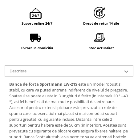
Suport online 24/7
Drept de retur 14 zile
Livrare la domiciliu
Stoc actualizat
Descriere
Banca de forta Sportmann LW-21S
este un model robust si
stabil, cu care va puteti antrena indiferent de nivelul de pregatire.
Spatarul se poate ajusta in 3 unghiuri diferite
(in intervalul 0 ° - 40
°), astfel beneficiati de mai multe posibilitati de antrenare.
Accesoriul pentru extensii picioare este prevazut cu role de
spuma care fac exercitiul mai placut si mai comod, si suport
pentru greutati cu sigurante incluse. Distanta intre cele 2
suporturi pentru haltera este de 56 cm (in interior). Acestea sunt
prevazute cu sigurante de blocare care asigura fixarea halterei pe
suport. Banca Scott ajustabila va permite sa va antrenati bratele