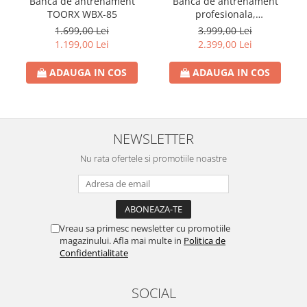
Banca de antrenament
Banca de antrenament
TOORX WBX-85
profesionala,
multifunctionala TOORX
1.699,00 Lei
3.999,00 Lei
WBX-2200
1.199,00 Lei
2.399,00 Lei
ADAUGA IN COS
ADAUGA IN COS
NEWSLETTER
Nu rata ofertele si promotiile noastre
Vreau sa primesc newsletter cu promotiile
magazinului. Afla mai multe in
Politica de
Confidentialitate
SOCIAL