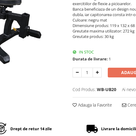
exercitiilor de flexie a picioarelor.
Banca beneficiaza de un design nou 
dubla, iar capitonarea consta intr-
Culoare: negru mat
Dimensiune produs: 119 x 132 x 68
Greutate maxima utilizator: 272 kg
Greutate produs: 30 kg
IN STOC
Durata de livrare:
1
ADAUG
Cod Produs:
WB-UB20
Ai nevo
Adauga la Favorite
Cere 
Drept de retur 14 zile
Livrare la domicil