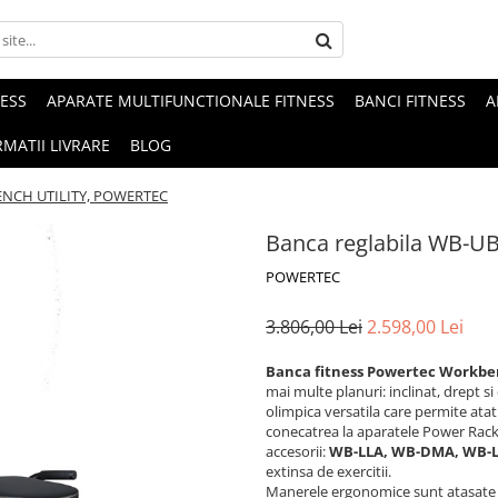
NESS
APARATE MULTIFUNCTIONALE FITNESS
BANCI FITNESS
A
MATII LIVRARE
BLOG
BENCH UTILITY, POWERTEC
Banca reglabila WB-
POWERTEC
3.806,00 Lei
2.598,00 Lei
Banca fitness Powertec Workbe
mai multe planuri: inclinat, drept s
olimpica versatila care permite atat
conecatrea la aparatele Power Rack 
accesorii:
WB-LLA, WB-DMA, WB-L
extinsa de exercitii.
Manerele ergonomice sunt atasate i