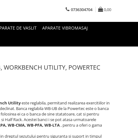
0736304704
0,00
PARATE DE VASLIT
APARATE VIBROMASAJ
UB, WORKBENCH UTILITY, POWERTEC
nch Utility
este reglabila, permitand realizarea exercitiilor in
i declinat. Banca reglabila WB-UB de la Powertec este o banca
 folosirea ei ca o banca de sine statatoare, cat si pentru
si Half Rack. Acestei banci i se pot atasa urmatoarele
PA, WB-CMA, WB-PFA, WB-LTA
, pentru a oferi o gama
n dreptul sezutului pentru siguranta si suport in timpul