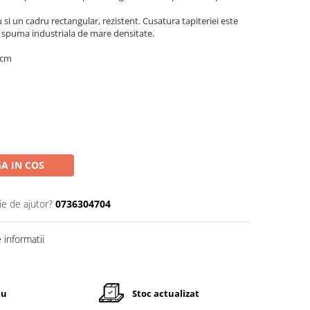
si un cadru rectangular, rezistent. Cusatura tapiteriei este
o spuma industriala de mare densitate.
 cm
A IN COS
ie de ajutor?
0736304704
informatii
iu
Stoc actualizat