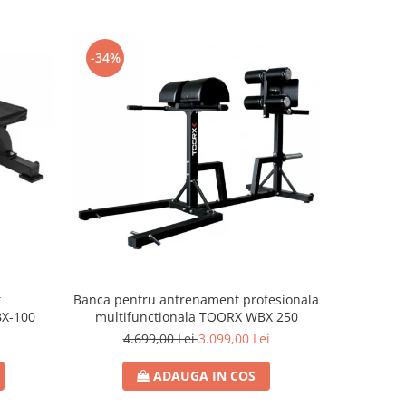
-34%
-48%
t
Banca pentru antrenament profesionala
Banca mul
BX-100
multifunctionala TOORX WBX 250
4.699,00 Lei
3.099,00 Lei
1
ADAUGA IN COS