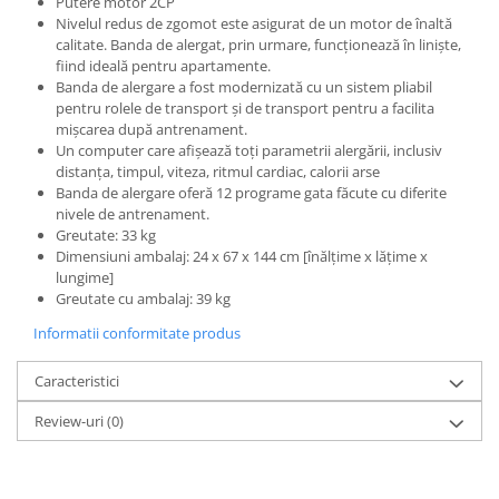
Putere motor 2CP
Nivelul redus de zgomot este asigurat de un motor de înaltă
calitate. Banda de alergat, prin urmare, funcționează în liniște,
fiind ideală pentru apartamente.
Banda de alergare a fost modernizată cu un sistem pliabil
pentru rolele de transport și de transport pentru a facilita
mișcarea după antrenament.
Un computer care afișează toți parametrii alergării, inclusiv
distanța, timpul, viteza, ritmul cardiac, calorii arse
Banda de alergare oferă 12 programe gata făcute cu diferite
nivele de antrenament.
Greutate: 33 kg
Dimensiuni ambalaj: 24 x 67 x 144 cm [înălțime x lățime x
lungime]
Greutate cu ambalaj: 39 kg
Informatii conformitate produs
Caracteristici
Review-uri
(0)