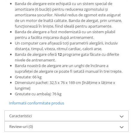
Banda de alergare este echipată cu un sistem special de
amortizare (6 bucăți) pentru reducerea zgomotului și
amortizarea șocurilor. Nivelul redus de zgomot este asigurat
de un motor de înaltă calitate. Banda de alergat, prin urmare,
funcționează în liniște, fiind ideală pentru apartamente.
Banda de alergare a fost modernizată cu un sistem pliabil
pentru a facilita mișcarea după antrenament.
Un computer care afișează toți parametrii alergării, inclusiv
distanța, timpul, viteza, ritmul cardiac, calorii arse.
Banda de alergare oferă
12
programe gata făcute cu diferite
nivele de antrenament.
Banda noastră de alergare are un unghi de înclinare a
suprafeței de alergare ce poate fi setată manual în trei trepte.
Greutate: 66 kg
Dimensiuni pachet: 32,5 x 76 x 169 cm [înălțime x lățime x
lungime]
Greutate cu ambalaj: 76 kg
Informatii conformitate produs
Caracteristici
Review-uri
(0)