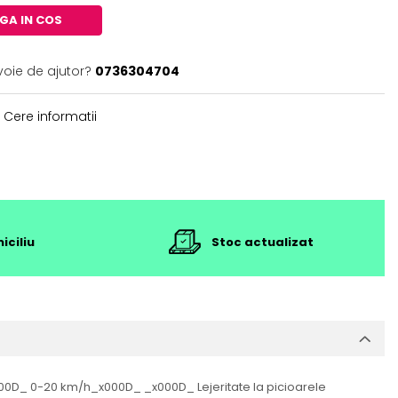
GA IN COS
voie de ajutor?
0736304704
Cere informatii
iciliu
Stoc actualizat
000D_ 0-20 km/h_x000D_ _x000D_ Lejeritate la picioarele