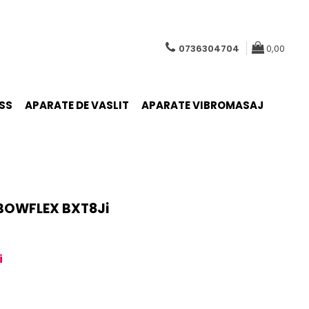
0736304704
0,00
SS
APARATE DE VASLIT
APARATE VIBROMASAJ
 BOWFLEX BXT8Ji
i