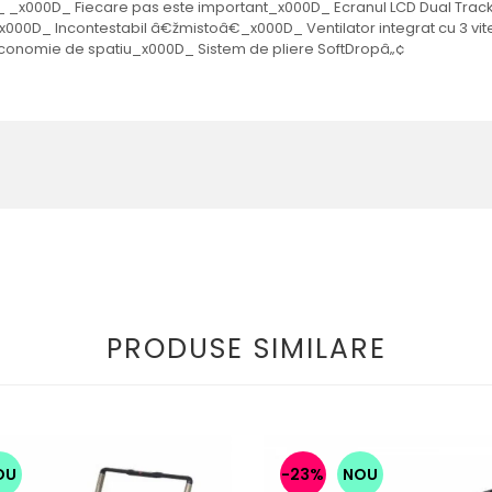
x000D_ Fiecare pas este important_x000D_ Ecranul LCD Dual Track v
000D_ Incontestabil â€žmistoâ€_x000D_ Ventilator integrat cu 3 
Economie de spatiu_x000D_ Sistem de pliere SoftDropâ„¢
PRODUSE SIMILARE
OU
-23%
NOU