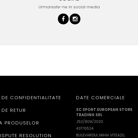
Urmareste-ne in social media
 DE CONFIDENTIALITATE
DATE COMERCIALE
 DE RETUR
SC SPORT EUROPEAN STORE
TRADING SRL
J52/809/2020
A PRODUSELOR
43176524
DISPUTE RESOLUTION
BULEVARDUL MIHAI VITEAZU,