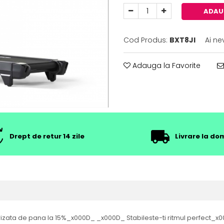
ADAU
Cod Produs:
BXT8JI
Ai ne
Adauga la Favorite
Drept de retur 14 zile
Livrare la dom
izata de pana la 15%_x000D_ _x000D_ Stabileste-ti ritmul perfect_x