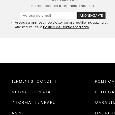
Nu rata ofertele si promotiile noastre
Vreau sa primesc newsletter cu promotiile magazinului.
Afla mai multe in
Politica de Confidentialitate
TERMENI SI CONDITII
POLITICA
METODE DE PLATA
POLITICA
INFORMATII LIVRARE
GARANTI
ANPC
ONLINE 