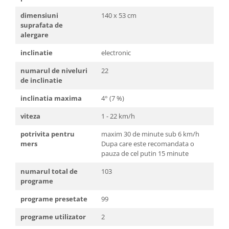
dimensiuni
140 x 53 cm
suprafata de
alergare
inclinatie
electronic
numarul de niveluri
22
de inclinatie
inclinatia maxima
4° (7 %)
viteza
1 - 22 km/h
potrivita pentru
maxim 30 de minute sub 6 km/h
mers
Dupa care este recomandata o
pauza de cel putin 15 minute
numarul total de
103
programe
programe presetate
99
programe utilizator
2