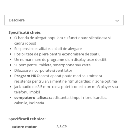
Descriere
Specificatii cheie:
O banda de alergat populara cu functionare silentioasa si
cadru robust
Suspensie de calitate a placii de alergare
Posibilitate de pliere pentru economisere de spatiu
Un numar mare de programe si un display usor de citit
Suport pentru tableta, smartphone sau carte
Difuzoare incorporate si ventilator
Program HRC
: acest aparat poate mari sau micsora
rezistenta pentru a va mentine ritmul cardiac in zona optima
jack audio de 3.5 mm- ca sa puteti conecta un mp3 player sau
telefonul mobil
computerul afiseaza:
distanta, timpul, ritmul cardiac,
caloriile, inclinatia
Specificatii tehnice:
putere motor
3.5 CP