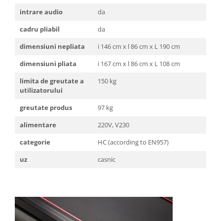
intrare audio
da
cadru pliabil
da
dimensiuni nepliata
i 146 cm x l 86 cm x L 190 cm
dimensiuni pliata
i 167 cm x l 86 cm x L 108 cm
limita de greutate a
150 kg
utilizatorului
greutate produs
97 kg
alimentare
220V, V230
categorie
HC (according to EN957)
uz
casnic