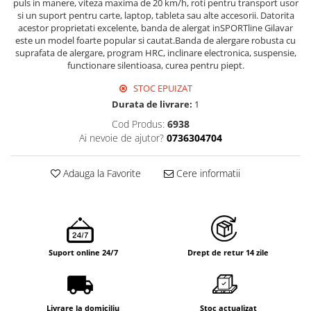
puls in manere, viteza maxima de 20 km/h, roti pentru transport usor
si un suport pentru carte, laptop, tableta sau alte accesorii. Datorita
acestor proprietati excelente, banda de alergat inSPORTline Gilavar
este un model foarte popular si cautat.Banda de alergare robusta cu
suprafata de alergare, program HRC, inclinare electronica, suspensie,
functionare silentioasa, curea pentru piept.
STOC EPUIZAT
Durata de livrare:
1
Cod Produs:
6938
Ai nevoie de ajutor?
0736304704
Adauga la Favorite
Cere informatii
Suport online 24/7
Drept de retur 14 zile
Livrare la domiciliu
Stoc actualizat