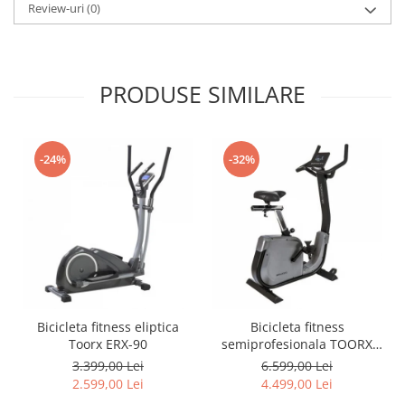
Review-uri
(0)
PRODUSE SIMILARE
-24%
-32%
Bicicleta fitness eliptica
Bicicleta fitness
Toorx ERX-90
semiprofesionala TOORX
BRX-3000
3.399,00 Lei
6.599,00 Lei
2.599,00 Lei
4.499,00 Lei