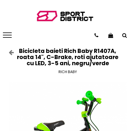
BICICLETE
VEHICULE ELECTRICE
Biciclete de munte
Carturi electrice
Biciclete de oras
Longboard electric
Biciclete copii
Skateboard electric
Bicicleta baieti Rich Baby R1407A,
roata 14", C-Brake, roti ajutatoare
Biciclete de dama
Role electrice
cu LED, 3-5 ani, negru/verde
Biciclete pliabile
Triciclete electrice
RICH BABY
Biciclete fat bike
Motociclete electrice
Biciclete de sosea
Hoverboard
Biciclete electrice
Biciclete electrice
Trotinete electrice