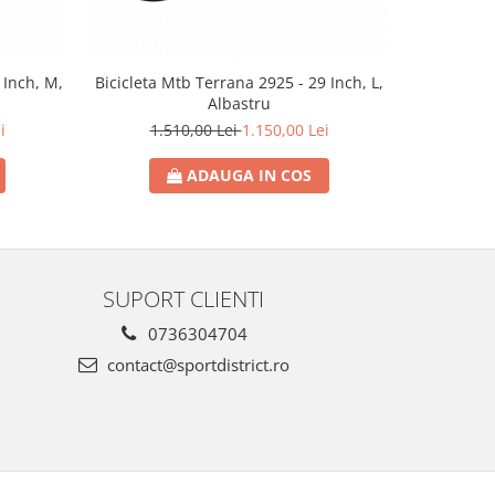
 Inch, M,
Bicicleta Mtb Terrana 2925 - 29 Inch, L,
Bicicleta 
Albastru
i
1.510,00 Lei
1.150,00 Lei
1.
ADAUGA IN COS
SUPORT CLIENTI
0736304704
contact@sportdistrict.ro