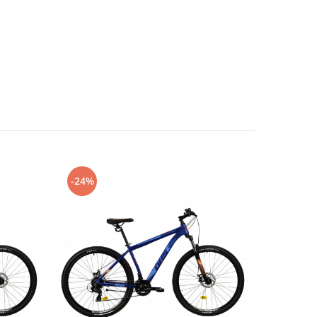
-24%
-22%