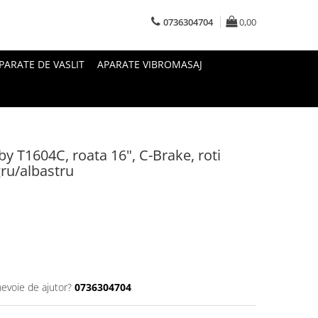
0736304704
0,00
PARATE DE VASLIT
APARATE VIBROMASAJ
aby T1604C, roata 16", C-Brake, roti
gru/albastru
nevoie de ajutor?
0736304704