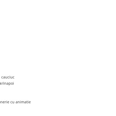
 cauciuc
te/inapoi
sonerie cu animatie