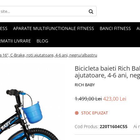
NESS
APARATE MULTIFUNCTIONALE FITNESS
BANCI FITNESS
A
MATII LIVRARE
BLOG
a 16", C-Brake, roti ajutatoare, 4-6 ani, negru/albastru
Bicicleta baieti Rich B
ajutatoare, 4-6 ani, ne
RICH BABY
1.499,00 Lei
423,00 Lei
STOC EPUIZAT
Cod Produs:
220T1604C55
Ai 