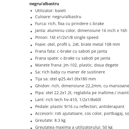
negru/albastru
Utilizator: baieti
Culoare: negru/albastru
Furca: rich, fixa cu prindere c-brake
Janta: aluminiu color, dimensiune 16 inch x 16h
Pinion: 16t x1/2x1/8 single speed
Foaie: otel, profil s, 24t, brate metal 108 mm
Frana fata: c-brake cu saboti pe janta
Frana spate: c-brake cu saboti pe janta
Manete frana: jm-102, plastic, doua degete
Sa: rich baby cu maner de sustinere
Tija sa: otel φ25.4x1.0tx180 mm
Ghidon: rich, dimensiune 22,2mm, cu mansoane
Pipa: otel 22.2x1.2t, reglabila pe inaltime,/ inain
Lant: rich tech hv-410, 1/2x1/8x60l
Pedale: plastic 9/16 cu reflectori, antiderapant
Accesorii: roti ajutatoare, cos color, portbagaj, 
Greutate: 8.3 kg
Greutatea maxima a utilizatorului: 50 kg