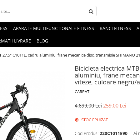
NESS
APARATE MULTIFUNCTIONALE FITNESS
BANCI FITNESS
A
MATII LIVRARE
BLOG
AT 27.5" C1011E, cadru aluminiu, frane mecanice disc, transmisie SHIMANO 21
Bicicleta electrica MT
aluminiu, frane mecan
viteze, culoare negru/a
CARPAT
4.699,00 Lei
259,00 Lei
STOC EPUIZAT
Cod Produs:
220C1011E90
Ai 