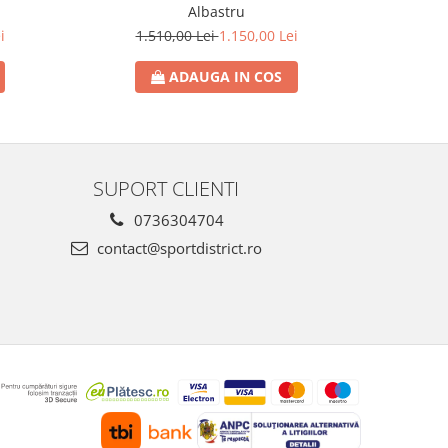
Albastru
i
1.510,00 Lei
1.150,00 Lei
1.
ADAUGA IN COS
SUPORT CLIENTI
0736304704
contact@sportdistrict.ro