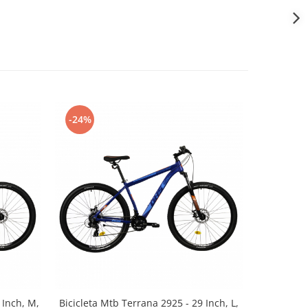
-24%
-22%
 Inch, M,
Bicicleta Mtb Terrana 2925 - 29 Inch, L,
Bicicleta 