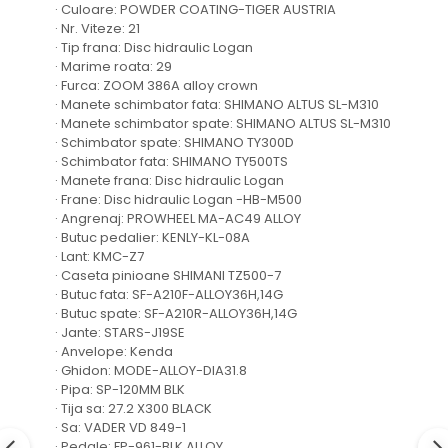
· Culoare: POWDER COATING-TIGER AUSTRIA
· Nr. Viteze: 21
· Tip frana: Disc hidraulic Logan
· Marime roata: 29
· Furca: ZOOM 386A alloy crown
· Manete schimbator fata: SHIMANO ALTUS SL-M310
· Manete schimbator spate: SHIMANO ALTUS SL-M310
· Schimbator spate: SHIMANO TY300D
· Schimbator fata: SHIMANO TY500TS
· Manete frana: Disc hidraulic Logan
· Frane: Disc hidraulic Logan -HB-M500
· Angrenaj: PROWHEEL MA-AC49 ALLOY
· Butuc pedalier: KENLY-KL-08A
· Lant: KMC-Z7
· Caseta pinioane SHIMANI TZ500-7
· Butuc fata: SF-A210F-ALLOY36H,14G
· Butuc spate: SF-A210R-ALLOY36H,14G
· Jante: STARS-J19SE
· Anvelope: Kenda
· Ghidon: MODE-ALLOY-DIA31.8
· Pipa: SP-120MM BLK
· Tija sa: 27.2 X300 BLACK
· Sa: VADER VD 849-1
· Pedale: FP-961-BLK ALLOY