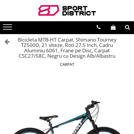
BICICLETE
VEHICULE ELECTRICE
Biciclete de munte
Carturi electrice
Bicicleta MTB-HT Carpat, Shimano Tourney
Biciclete de oras
Longboard electric
TZ500D, 21 viteze, Roti 27.5 Inch, Cadru
Aluminiu 6061, Frane pe Disc, Carpat
Biciclete copii
Skateboard electric
CSC27/58C, Negru cu Design Alb/Albastru
Biciclete de dama
Role electrice
CARPAT
Biciclete pliabile
Triciclete electrice
Biciclete fat bike
Motociclete electrice
Biciclete de sosea
Hoverboard
Biciclete electrice
Biciclete electrice
Trotinete electrice