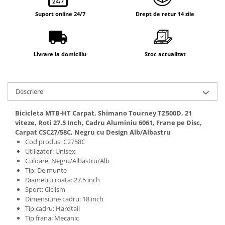
Suport online 24/7
Drept de retur 14 zile
Livrare la domiciliu
Stoc actualizat
Descriere
Bicicleta MTB-HT Carpat, Shimano Tourney TZ500D, 21
viteze, Roti 27.5 Inch, Cadru Aluminiu 6061, Frane pe Disc,
Carpat CSC27/58C, Negru cu Design Alb/Albastru
Cod produs: C2758C
Utilizator: Unisex
Culoare: Negru/Albastru/Alb
Tip: De munte
Diametru roata: 27.5 inch
Sport: Ciclism
Dimensiune cadru: 18 inch
Tip cadru: Hardtail
Tip frana: Mecanic