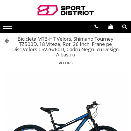
BICICLETE
VEHICULE ELECTRICE
Biciclete de munte
Carturi electrice
Bicicleta MTB-HT Velors, Shimano Tourney
Biciclete de oras
Longboard electric
TZ500D, 18 Viteze, Roti 26 Inch, Frane pe
Disc,Velors CSV26/60D, Cadru Negru cu Design
Biciclete copii
Skateboard electric
Albastru
Biciclete de dama
Role electrice
VELORS
Biciclete pliabile
Triciclete electrice
Biciclete fat bike
Motociclete electrice
Biciclete de sosea
Hoverboard
Biciclete electrice
Biciclete electrice
Trotinete electrice