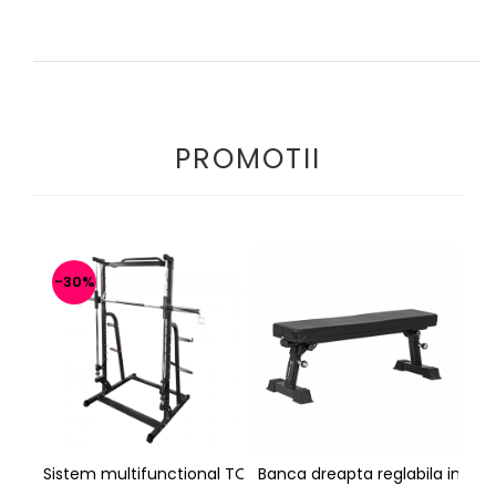
PROMOTII
-30%
Sistem multifunctional TOORX WLX-70
Banca dreapta reglabila inSPOR
Ba