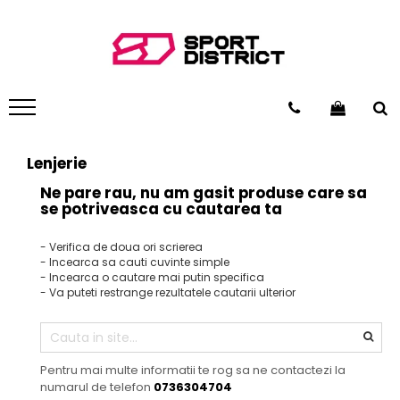
BICICLETE
VEHICULE ELECTRICE
Biciclete de munte
Carturi electrice
Biciclete de oras
Longboard electric
Biciclete copii
Skateboard electric
Lenjerie
Biciclete de dama
Role electrice
Ne pare rau, nu am gasit produse care sa
Biciclete pliabile
Triciclete electrice
se potriveasca cu cautarea ta
Biciclete fat bike
Motociclete electrice
- Verifica de doua ori scrierea
Biciclete de sosea
Hoverboard
- Incearca sa cauti cuvinte simple
- Incearca o cautare mai putin specifica
Biciclete electrice
Biciclete electrice
- Va puteti restrange rezultatele cautarii ulterior
Trotinete electrice
Pentru mai multe informatii te rog sa ne contactezi la
numarul de telefon
0736304704