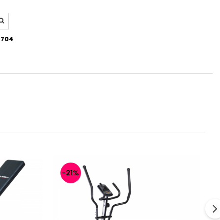
4704
-21%