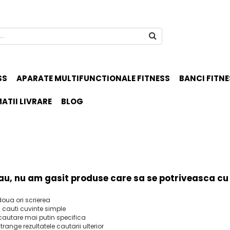
SS
APARATE MULTIFUNCTIONALE FITNESS
BANCI FITNE
ATII LIVRARE
BLOG
au, nu am gasit produse care sa se potriveasca cu
doua ori scrierea
 cauti cuvinte simple
cautare mai putin specifica
strange rezultatele cautarii ulterior