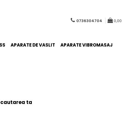
0736304704
0,00
SS
APARATE DE VASLIT
APARATE VIBROMASAJ
 cautarea ta