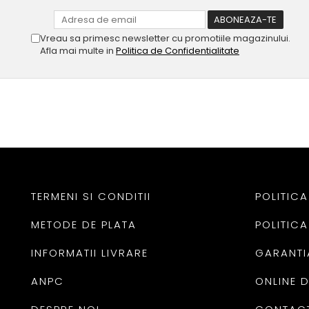
Vreau sa primesc newsletter cu promotiile magazinului.
Afla mai multe in
Politica de Confidentialitate
TERMENI SI CONDITII
POLITICA
METODE DE PLATA
POLITICA
INFORMATII LIVRARE
GARANTI
ANPC
ONLINE 