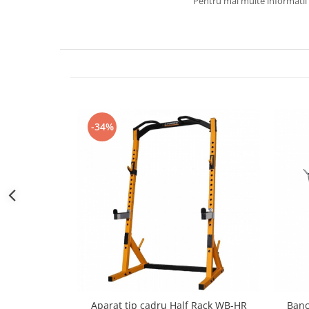
Pentru mai multe informatii 
-34%
Aparat tip cadru Half Rack WB-HR
Banc