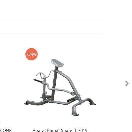
-34%
MS ONE
Aparat Ramat Spate IT 7019
Aparat mult