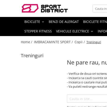
BICICLETE
VEHICULE ELECTRICE
BICICLETE
BENZI DE ALERGAT
BICICLETE FIT
Biciclete de munte
Carturi electrice
STEPPER FITNESS
VEHICULE ELECTRICE
INFOR
Biciclete de oras
Longboard electric
Biciclete copii
Skateboard electric
Home /
IMBRACAMINTE SPORT /
Copii /
Treninguri
Biciclete de dama
Role electrice
Treninguri
Biciclete pliabile
Triciclete electrice
Ne pare rau, nu
Biciclete fat bike
Motociclete electrice
Biciclete de sosea
Hoverboard
- Verifica de doua ori scriere
Biciclete electrice
Biciclete electrice
- Incearca sa cauti cuvinte s
- Incearca o cautare mai puti
Trotinete electrice
- Va puteti restrange rezultat