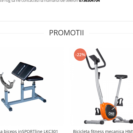
te rog sa ne contactezi la numarul de telefon
0736304704
PROMOTII
-22%
a biceps inSPORTline LKC301
Bicicleta fitness mecanica H