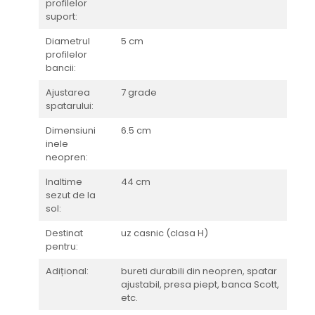
profilelor
suport:
Diametrul
5 cm
profilelor
bancii:
Ajustarea
7 grade
spatarului:
Dimensiuni
6.5 cm
inele
neopren:
Inaltime
44 cm
sezut de la
sol:
Destinat
uz casnic (clasa H)
pentru:
Adițional:
bureti durabili din neopren, spatar
ajustabil, presa piept, banca Scott,
etc.