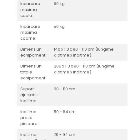
Incarcare
50 kg
maxima
cablu:
Incarcare
50 kg
maxima
coarne:
Dimensiuni
140 x 110 x 90 - 110 cm (lungime
echipament:
x latime x inaltime)
Dimensiuni
206 x 110 x 90 - 110 cm (lungime
totale
x latime x inaltime)
echipament:
Suporti
90 - 110 cm
ajustabili
inaltime:
Inaltime
50 - 64 cm
presa
picioare:
Inaltime
79 - 94 cm