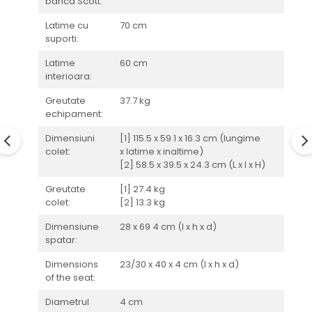
banca Scott:
Latime cu
70 cm
suporti:
Latime
60 cm
interioara:
Greutate
37.7 kg
echipament:
Dimensiuni
[1] 115.5 x 59.1 x 16.3 cm (lungime
colet:
x latime x inaltime)
[2] 58.5 x 39.5 x 24.3 cm (L x l x H)
Greutate
[1] 27.4 kg
colet:
[2] 13.3 kg
Dimensiune
28 x 69 4 cm (l x h x d)
spatar:
Dimensions
23/30 x 40 x 4 cm (l x h x d)
of the seat:
Diametrul
4 cm