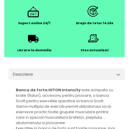
Suport online 24/7
Drept de retur 14 zile
Livrare la domiciliu
Stoc actualizat
Descriere
Banca de forta HITON Intensity
este echipata cu
brate (fluturi), accesoriu pentru picioare, o banca
Scott pentru exercitiile specifice la banca Scott.
Gama multipla de exercitii permit utilizatorului sa isi
exerseze practic toate grupele musculare printre
care in special musculatura bratelor, pieptului,
abdomenului si picioarele.
Exercitiile la banca de forta sunt foarte populare, mai