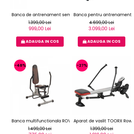
Banca de antrenament semiprofesionala TOORX WBX-100
Banca pentru antrenament p
1.399,00 Lei
4.699,00 Lei
999,00 Lei
3.099,00 Lei
ADAUGA IN COS
ADAUGA IN COS
-48%
-27%
Banca multifunctionala ROVERA HYDRO MASTER
Aparat de vaslit TOORX Ro
1.499,00 Lei
1.399,00 Lei