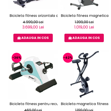
Bicicleta fitness orizontala cu spatar TOORX BRX R 300
Bicicleta fitness magnetica 
4.999,00 Lei
1.399,00 Lei
3.699,00 Lei
1.019,00 Lei
ADAUGA IN COS
ADAUGA IN COS
-36%
-42%
Bicicleta fitness pentru recuperare EVERFIT WELLY M
Bicicleta magnetica fitness v
469,00 Lei
1.199,00 Lei