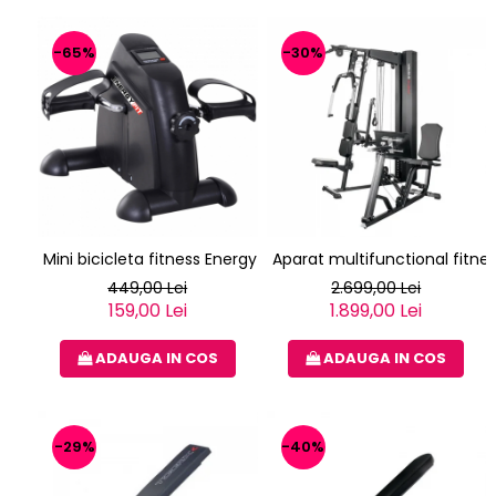
-65%
-30%
Mini bicicleta fitness Energy Fit
Aparat multifunctional fitne
449,00 Lei
2.699,00 Lei
159,00 Lei
1.899,00 Lei
ADAUGA IN COS
ADAUGA IN COS
-29%
-40%