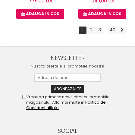
775,00 Lei
1.019,00 Lei
ADAUGA IN COS
ADAUGA IN COS
1
2
3
40
...
NEWSLETTER
Nu rata ofertele si promotiile noastre
Vreau sa primesc newsletter cu promotiile
magazinului. Afla mai multe in
Politica de
Confidentialitate
SOCIAL