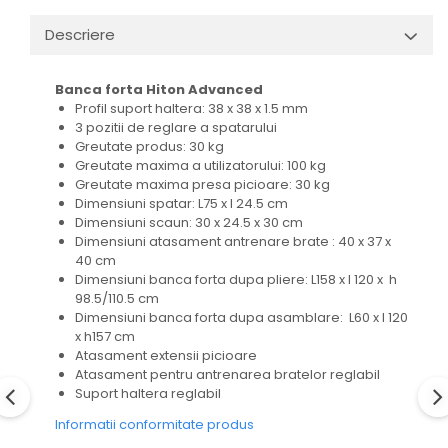
Descriere
Banca forta Hiton Advanced
Profil suport haltera: 38 x 38 x 1.5 mm
3 pozitii de reglare a spatarului
Greutate produs: 30 kg
Greutate maxima a utilizatorului: 100 kg
Greutate maxima presa picioare: 30 kg
Dimensiuni spatar: L75 x l 24.5 cm
Dimensiuni scaun: 30 x 24.5 x 30 cm
Dimensiuni atasament antrenare brate : 40 x 37 x
40 cm
Dimensiuni banca forta dupa pliere: L158 x l 120 x h
98.5/110.5 cm
Dimensiuni banca forta dupa asamblare: L60 x l 120
x h157 cm
Atasament extensii picioare
Atasament pentru antrenarea bratelor reglabil
Suport haltera reglabil
Informatii conformitate produs