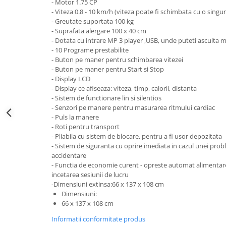
- Motor 1.75 CP
- Viteza 0.8 - 10 km/h (viteza poate fi schimbata cu o sing
- Greutate suportata 100 kg
- Suprafata alergare 100 x 40 cm
- Dotata cu intrare MP 3 player ,USB, unde puteti asculta m
- 10 Programe prestabilite
- Buton pe maner pentru schimbarea vitezei
- Buton pe maner pentru Start si Stop
- Display LCD
- Display ce afiseaza: viteza, timp, calorii, distanta
- Sistem de functionare lin si silentios
- Senzori pe manere pentru masurarea ritmului cardiac
- Puls la manere
- Roti pentru transport
- Pliabila cu sistem de blocare, pentru a fi usor depozitata
- Sistem de siguranta cu oprire imediata in cazul unei probl
accidentare
- Functia de economie curent - opreste automat alimentar
incetarea sesiunii de lucru
-Dimensiuni extinsa:66 x 137 x 108 cm
Dimensiuni:
66 x 137 x 108 cm
Informatii conformitate produs