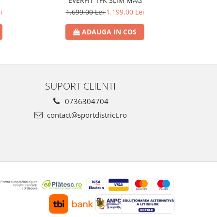
EVERFIT TFK SLIM MAG
i
1.699,00 Lei
1.199,00 Lei
1.
ADAUGA IN COS
SUPORT CLIENTI
0736304704
contact@sportdistrict.ro