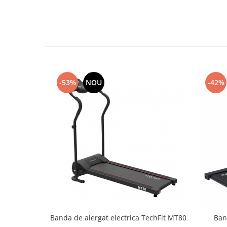
-53%
NOU
-42%
Banda de alergat electrica TechFit MT80
Ban