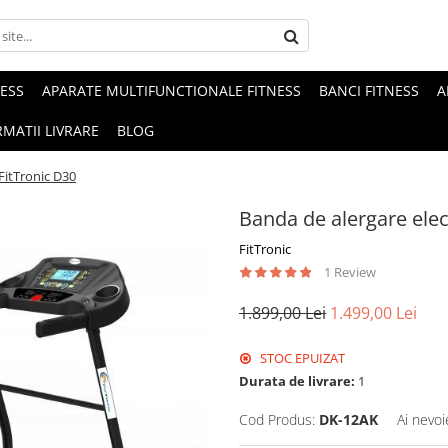
NESS
APARATE MULTIFUNCTIONALE FITNESS
BANCI FITNESS
A
MATII LIVRARE
BLOG
FitTronic D30
Banda de alergare elec
FitTronic
1 Review
1.899,00 Lei
1.499,00 Lei
STOC EPUIZAT
Durata de livrare:
1
Cod Produs:
DK-12AK
Ai nevoi