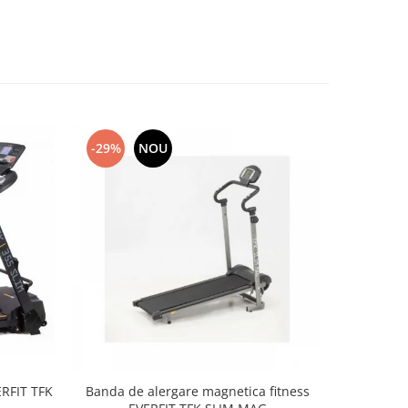
-29%
NOU
-30%
ERFIT TFK
Banda de alergare magnetica fitness
Banda de a