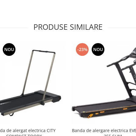
PRODUSE SIMILARE
NOU
-23%
NOU
da de alergat electrica CITY
Banda de alergare electrica EV