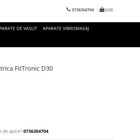
0736304704
0,00
PARATE DE VASLIT
APARATE VIBROMASAJ
trica FitTronic D30
e de ajutor?
0736304704