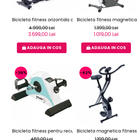
Bicicleta fitness orizontala cu spatar TOORX BRX R 300
Bicicleta fitness magnetica 
4.999,00 Lei
1.399,00 Lei
3.699,00 Lei
1.019,00 Lei
ADAUGA IN COS
ADAUGA IN COS
-36%
-42%
Bicicleta fitness pentru recuperare EVERFIT WELLY M
Bicicleta magnetica fitness v
469,00 Lei
1.199,00 Lei