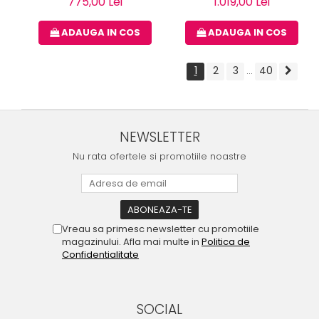
775,00 Lei
1.019,00 Lei
ADAUGA IN COS
ADAUGA IN COS
1
2
3
40
...
NEWSLETTER
Nu rata ofertele si promotiile noastre
Vreau sa primesc newsletter cu promotiile
magazinului. Afla mai multe in
Politica de
Confidentialitate
SOCIAL