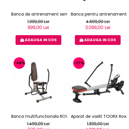
Banca de antrenament semiprofesionala TOORX WBX-100
Banca pentru antrenament p
1.399,00 Lei
4.699,00 Lei
999,00 Lei
3.099,00 Lei
ADAUGA IN COS
ADAUGA IN COS
-48%
-27%
Banca multifunctionala ROVERA HYDRO MASTER
Aparat de vaslit TOORX Ro
1.499,00 Lei
1.399,00 Lei