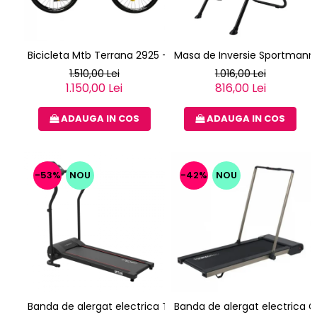
Bicicleta Mtb Terrana 2925 - 29 Inch, L, Verde
Masa de Inversie Sportmann G
1.510,00 Lei
1.016,00 Lei
1.150,00 Lei
816,00 Lei
ADAUGA IN COS
ADAUGA IN COS
-53%
NOU
-42%
NOU
Banda de alergat electrica TechFit MT80
Banda de alergat electric