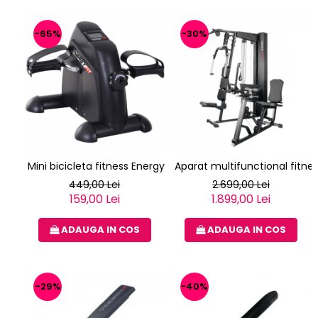
-65%
-30%
Mini bicicleta fitness Energy Fit
Aparat multifunctional fitne
449,00 Lei
2.699,00 Lei
159,00 Lei
1.899,00 Lei
ADAUGA IN COS
ADAUGA IN COS
-29%
-40%