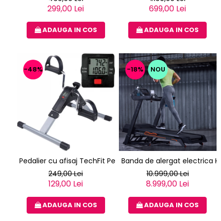
299,00 Lei
699,00 Lei
ADAUGA IN COS
ADAUGA IN COS
-48%
-18%
NOU
Pedalier cu afisaj TechFit Ped2
Banda de alergat electrica K
249,00 Lei
10.999,00 Lei
129,00 Lei
8.999,00 Lei
ADAUGA IN COS
ADAUGA IN COS