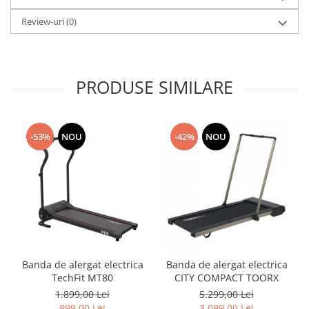
Review-uri
(0)
PRODUSE SIMILARE
-53%
NOU
-42%
NOU
Banda de alergat electrica
Banda de alergat electrica
TechFit MT80
CITY COMPACT TOORX
1.899,00 Lei
5.299,00 Lei
899,00 Lei
3.099,00 Lei