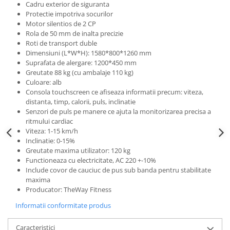
Cadru exterior de siguranta
Protectie impotriva socurilor
Motor silentios de 2 CP
Rola de 50 mm de inalta precizie
Roti de transport duble
Dimensiuni (L*W*H): 1580*800*1260 mm
Suprafata de alergare: 1200*450 mm
Greutate 88 kg (cu ambalaje 110 kg)
Culoare: alb
Consola touchscreen ce afiseaza informatii precum: viteza,
distanta, timp, calorii, puls, inclinatie
Senzori de puls pe manere ce ajuta la monitorizarea precisa a
ritmului cardiac
Viteza: 1-15 km/h
Inclinatie: 0-15%
Greutate maxima utilizator: 120 kg
Functioneaza cu electricitate, AC 220 +-10%
Include covor de cauciuc de pus sub banda pentru stabilitate
maxima
Producator: TheWay Fitness
Informatii conformitate produs
Caracteristici