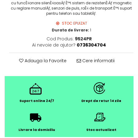
cu funcÈ›ionare silenÈ›ioasÄƒ È™i sistem de rezistenÈ›Äƒ magnetic
cu reglare manualÄƒ, senzori de puls, roÈ›i de transport È™i suport
pentru telefon sau tabletÄƒ.
STOC EPUIZAT
Durata de livrare:
1
Cod Produs:
9524PR
Ai nevoie de ajutor?
0736304704
Adauga la Favorite
Cere informatii
Suport online 24/7
Drept de retur 14 zile
Livrare la domiciliu
Stoc actualizat