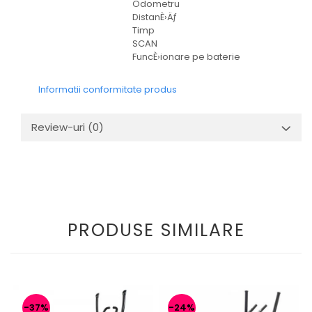
Odometru
DistanÈ›Äƒ
Timp
SCAN
FuncÈ›ionare pe baterie
Informatii conformitate produs
Review-uri
(0)
PRODUSE SIMILARE
-37%
-24%