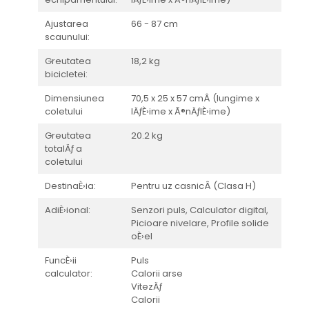
Ajustarea
66 - 87 cm
scaunului:
Greutatea
18,2 kg
bicicletei:
Dimensiunea
70,5 x 25 x 57 cmÂ (lungime x
coletului
lÄƒÈ›ime x Ã®nÄƒlÈ›ime)
Greutatea
20.2 kg
totalÄƒ a
coletului
DestinaÈ›ia:
Pentru uz casnicÂ (Clasa H)
AdiÈ›ional:
Senzori puls, Calculator digital,
Picioare nivelare, Profile solide
oÈ›el
FuncÈ›ii
Puls
calculator:
Calorii arse
VitezÄƒ
Calorii