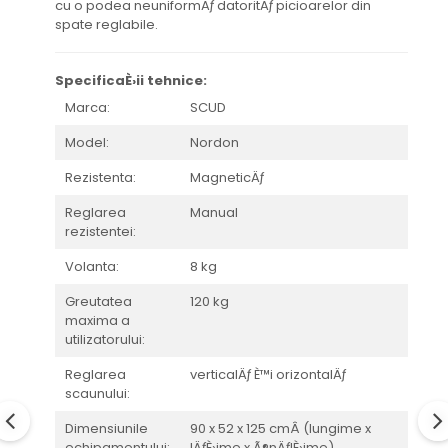
cu o podea neuniformÄƒ datoritÄƒ picioarelor din
spate reglabile.
SpecificaÈ›ii tehnice:
Marca:
SCUD
Model:
Nordon
Rezistenta:
MagneticÄƒ
Reglarea
Manual
rezistentei:
Volanta:
8 kg
Greutatea
120 kg
maxima a
utilizatorului:
Reglarea
verticalÄƒ È™i orizontalÄƒ
scaunului:
Dimensiunile
90 x 52 x 125 cmÂ (lungime x
echipamentului:
lÄƒÈ›ime x Ã®nÄƒlÈ›ime)