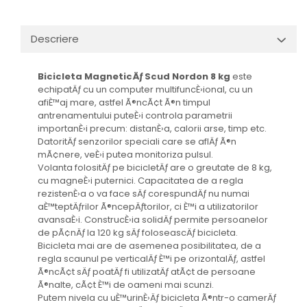
Descriere
Bicicleta MagneticÄƒ Scud Nordon 8
kg
este
echipatÄƒ cu un computer multifuncÈ›ional, cu un
afiÈ™aj mare, astfel Ã®ncÃ¢t Ã®n timpul
antrenamentului puteÈ›i controla parametrii
importanÈ›i precum: distanÈ›a, calorii arse, timp etc.
DatoritÄƒ senzorilor speciali care se aflÄƒ Ã®n
mÃ¢nere, veÈ›i putea monitoriza pulsul.
Volanta folositÄƒ pe bicicletÄƒ are o greutate de 8 kg,
cu magneÈ›i puternici. Capacitatea de a regla
rezistenÈ›a o va face sÄƒ corespundÄƒ nu numai
aÈ™teptÄƒrilor Ã®ncepÄƒtorilor, ci È™i a utilizatorilor
avansaÈ›i. ConstrucÈ›ia solidÄƒ permite persoanelor
de pÃ¢nÄƒ la 120 kg sÄƒ foloseascÄƒ bicicleta.
Bicicleta mai are de asemenea posibilitatea, de a
regla scaunul pe verticalÄƒ È™i pe orizontalÄƒ, astfel
Ã®ncÃ¢t sÄƒ poatÄƒ fi utilizatÄƒ atÃ¢t de persoane
Ã®nalte, cÃ¢t È™i de oameni mai scunzi.
Putem nivela cu uÈ™urinÈ›Äƒ bicicleta Ã®ntr-o camerÄƒ