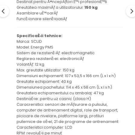
Destinat pentru Ã®ncepÄƒtori È™i profesioniÈ™ti
Greutatea maximÄƒ a utilizatorului:
150 kg
Asamblare uÈ™oarÄƒ
FuncÈ›ionare silenÈ›ioasÄƒ
SpecificaÈ›ii tehnice:
Marca: SCUD
Model: Energy PMS
Sistem de rezistenÈ›Äƒ: electromagnetic
Reglarea rezistenÈ›ei: electronicÄƒ
VolantÄƒ: 12 kg
Max. greutate utilizator: 150 kg
Dimensiuni echipament: 107 x 53,5 x 166 cm (L x l x h)
Greutate echipament: 40 kg
Dimensiunea pachetului: 114 x 45 x 58 cm (L x l x h)
Greutatea echipamentului cu ambalaj: 47 kg
DestinaÈ›ie: pentru uz casnic (clasa H)
Caracreristici: senzori de mÄƒsurare a pulsului,
computer de antrenament digital, role de transport,
picioare de nivelare, platforme largi, profiluri
puternice de oÈ›el, 21 de programe de antrenament
Caracteristici computer: LCD
RPM: revoluÈ›ii pe minut