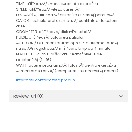
TIME: afiÈ™eazÄƒ timpul curent de exerciÈ›iu
SPEED: afiÈ™eazÄƒ viteza curentÄƒ
DISTANÈšÄ‚: afiÈ™eazÄƒ distanÈ›a curentÄƒ parcursÄƒ
CALORII: calculatorul estimeazÄƒ cantitatea de calorii
arse
ODOMETER: afiÈ™eazÄƒ distanÈ›a totalÄƒ
PULSE: afiÈ™eazÄƒ valoarea pulsului
AUTO ON / OFF: monitorul se opreÈ™te automat dacÄƒ
nu se Ã®nregistreazÄƒ miÈ™care timp de 4 minute
NIVELUL DE REZISTENÈšÄ‚: afiÈ™eazÄƒ nivelul de
rezistenÈ›Äƒ (1 - 16)
WATT: putere programatÄƒ folositÄƒ pentru exerciÈ›iu
Alimentare la prizÄƒ (computerul nu necesitÄƒ baterii).
Informatii conformitate produs
Review-uri
(0)