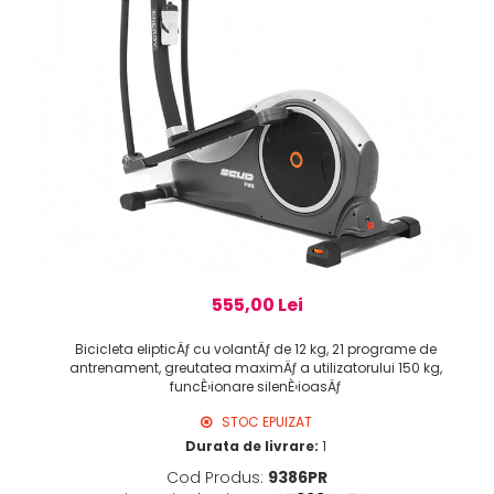
555,00 Lei
Bicicleta elipticÄƒ cu volantÄƒ de 12 kg, 21 programe de
antrenament, greutatea maximÄƒ a utilizatorului 150 kg,
funcÈ›ionare silenÈ›ioasÄƒ
STOC EPUIZAT
Durata de livrare:
1
Cod Produs:
9386PR