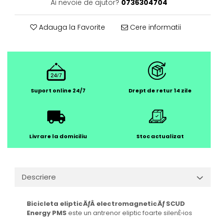
Ai nevoie de ajutor?
0736304704
Adauga la Favorite
Cere informatii
Suport online 24/7
Drept de retur 14 zile
Livrare la domiciliu
Stoc actualizat
Descriere
Bicicleta elipticÄƒÂ electromagneticÄƒ SCUD
Energy PMS
este un antrenor eliptic foarte silenÈ›ios