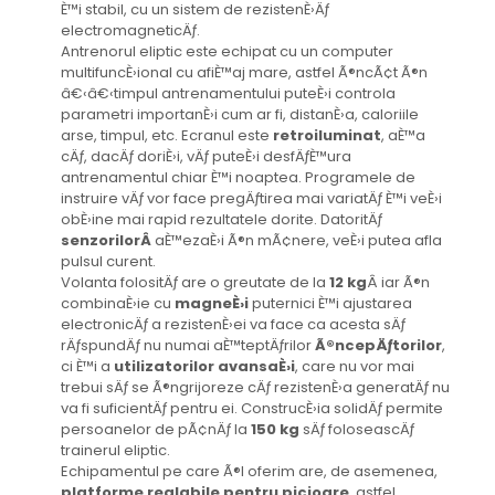
È™i stabil, cu un sistem de rezistenÈ›Äƒ
electromagneticÄƒ.
Antrenorul eliptic este echipat cu un computer
multifuncÈ›ional cu afiÈ™aj mare, astfel Ã®ncÃ¢t Ã®n
â€‹â€‹timpul antrenamentului puteÈ›i controla
parametri importanÈ›i cum ar fi, distanÈ›a, caloriile
arse, timpul, etc. Ecranul este
retroiluminat
, aÈ™a
cÄƒ, dacÄƒ doriÈ›i, vÄƒ puteÈ›i desfÄƒÈ™ura
antrenamentul chiar È™i noaptea. Programele de
instruire vÄƒ vor face pregÄƒtirea mai variatÄƒ È™i veÈ›i
obÈ›ine mai rapid rezultatele dorite. DatoritÄƒ
senzorilorÂ
aÈ™ezaÈ›i Ã®n mÃ¢nere, veÈ›i putea afla
pulsul curent.
Volanta folositÄƒ are o greutate de la
12 kg
Â iar Ã®n
combinaÈ›ie cu
magneÈ›i
puternici È™i ajustarea
electronicÄƒ a rezistenÈ›ei va face ca acesta sÄƒ
rÄƒspundÄƒ nu numai aÈ™teptÄƒrilor
Ã®ncepÄƒtorilor
,
ci È™i a
utilizatorilor avansaÈ›i
, care nu vor mai
trebui sÄƒ se Ã®ngrijoreze cÄƒ rezistenÈ›a generatÄƒ nu
va fi suficientÄƒ pentru ei. ConstrucÈ›ia solidÄƒ permite
persoanelor de pÃ¢nÄƒ la
150 kg
sÄƒ foloseascÄƒ
trainerul eliptic.
Echipamentul pe care Ã®l oferim are, de asemenea,
platforme reglabile pentru picioare
, astfel