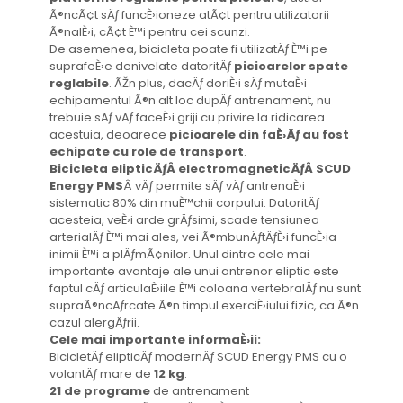
Ã®ncÃ¢t sÄƒ funcÈ›ioneze atÃ¢t pentru utilizatorii
Ã®nalÈ›i, cÃ¢t È™i pentru cei scunzi.
De asemenea, bicicleta poate fi utilizatÄƒ È™i pe
suprafeÈ›e denivelate datoritÄƒ
picioarelor spate
reglabile
. ÃŽn plus, dacÄƒ doriÈ›i sÄƒ mutaÈ›i
echipamentul Ã®n alt loc dupÄƒ antrenament, nu
trebuie sÄƒ vÄƒ faceÈ›i griji cu privire la ridicarea
acestuia, deoarece
picioarele din faÈ›Äƒ au fost
echipate cu role de transport
.
Bicicleta elipticÄƒÂ electromagneticÄƒÂ SCUD
Energy PMS
Â vÄƒ permite sÄƒ vÄƒ antrenaÈ›i
sistematic 80% din muÈ™chii corpului. DatoritÄƒ
acesteia, veÈ›i arde grÄƒsimi, scade tensiunea
arterialÄƒ È™i mai ales, vei Ã®mbunÄƒtÄƒÈ›i funcÈ›ia
inimii È™i a plÄƒmÃ¢nilor. Unul dintre cele mai
importante avantaje ale unui antrenor eliptic este
faptul cÄƒ articulaÈ›iile È™i coloana vertebralÄƒ nu sunt
supraÃ®ncÄƒrcate Ã®n timpul exerciÈ›iului fizic, ca Ã®n
cazul alergÄƒrii.
Cele mai importante informaÈ›ii:
BicicletÄƒ elipticÄƒ modernÄƒ SCUD Energy PMS cu o
volantÄƒ mare de
12 kg
.
21 de programe
de antrenament