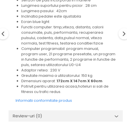
Senzori de puls incorporati in manere
Lungimea suportului pentru picior : 28 cm
Lungimea pasului : 42cm
Inclinatia pedalei este ajustabila
Ecran blue light
Functii computer: timp,viteza, distanta, calorii
consumate, puls, performanta, recuperarea
pulsului, cadenta, data,pulsul normal, viteza
normala, test fitness, testarea conditiei fizice
Computer programabil: program manual,
program user, 21 programe presetate, un program
in functie de performanta, 2 programe in functie de
puls, setarea utilizatorului U0-U4
Adaptor retea : 230 V
Greutate maxima a utilizatorului: 150 kg
Dimensiuni aparat :
172cm X 147cm X 60cm
Potrivit pentru utilizarea acasa,hoteluri si sali de
fitness cu trafic redus.
Informatii conformitate produs
Review-uri
(0)