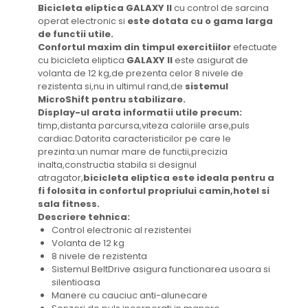
Bicicleta eliptica GALAXY II
cu control de sarcina
operat electronic si
este dotata cu o gama larga
de functii utile.
Confortul maxim din timpul exercitiilor
efectuate
cu bicicleta eliptica
GALAXY II
este asigurat de
volanta de 12 kg,de prezenta celor 8 nivele de
rezistenta si,nu in ultimul rand,de
sistemul
MicroShift pentru stabilizare.
Display-ul arata informatii utile precum:
timp,distanta parcursa,viteza caloriile arse,puls
cardiac.Datorita caracteristicilor pe care le
prezinta:un numar mare de functii,precizia
inalta,constructia stabila si designul
atragator,
bicicleta eliptica este ideala pentru a
fi folosita in confortul propriului camin,hotel si
sala fitness.
Descriere tehnica:
Control electronic al rezistentei
Volanta de 12 kg
8 nivele de rezistenta
Sistemul BeltDrive asigura functionarea usoara si
silentioasa
Manere cu cauciuc anti-alunecare