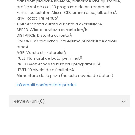
transport, picioare nivelare, platforme late ajustabile,
profile solide otel, 13 programe de antrenament
Functii calculator: Afisaj LCD, lumina afisaj albastraÂ
RPM: Rotatii Pe MinutÂ
TIME: Afiseaza durata curenta a exercitiilorÂ
SPEED: Afiseaza viteza curenta km/h
DISTANCE: Distanta curentaÂ
CALORIES: Calculatorul va estima numarul de calorii
arseÂ
AGE: Varsta utilizatoruluiÂ
PULS: Numarul de batai pe minutÂ
PROGRAM: Afiseaza numarul programuluiÂ
LEVEL: 10 nivele de dificultateÂ
Alimentare de la priza (nu este nevoie de baterii)
Informatii conformitate produs
Review-uri
(0)