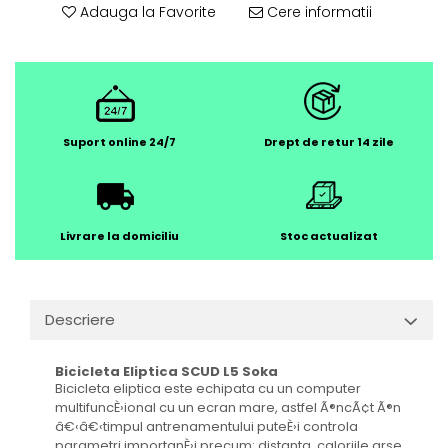
Adauga la Favorite
Cere informatii
Suport online 24/7
Drept de retur 14 zile
Livrare la domiciliu
Stoc actualizat
Descriere
Bicicleta Eliptica SCUD L5 Soka
Bicicleta eliptica este echipata cu un computer
multifuncÈ›ional cu un ecran mare, astfel Ã®ncÃ¢t Ã®n
â€‹â€‹timpul antrenamentului puteÈ›i controla
parametri importanÈ›i precum: distanta, caloriile arse,