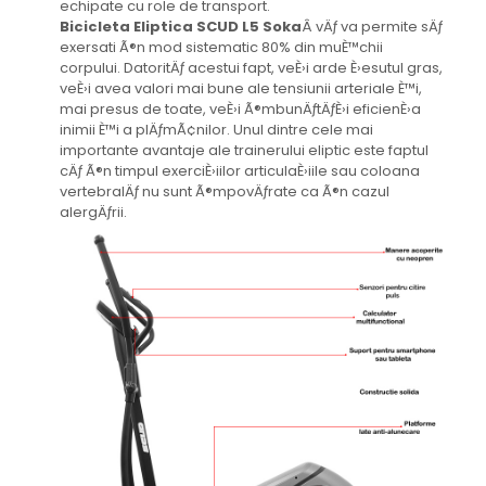
echipate cu role de transport.
Bicicleta Eliptica SCUD L5 Soka
Â vÄƒ va permite sÄƒ
exersati Ã®n mod sistematic 80% din muÈ™chii
corpului. DatoritÄƒ acestui fapt, veÈ›i arde È›esutul gras,
veÈ›i avea valori mai bune ale tensiunii arteriale È™i,
mai presus de toate, veÈ›i Ã®mbunÄƒtÄƒÈ›i eficienÈ›a
inimii È™i a plÄƒmÃ¢nilor. Unul dintre cele mai
importante avantaje ale trainerului eliptic este faptul
cÄƒ Ã®n timpul exerciÈ›iilor articulaÈ›iile sau coloana
vertebralÄƒ nu sunt Ã®mpovÄƒrate ca Ã®n cazul
alergÄƒrii.