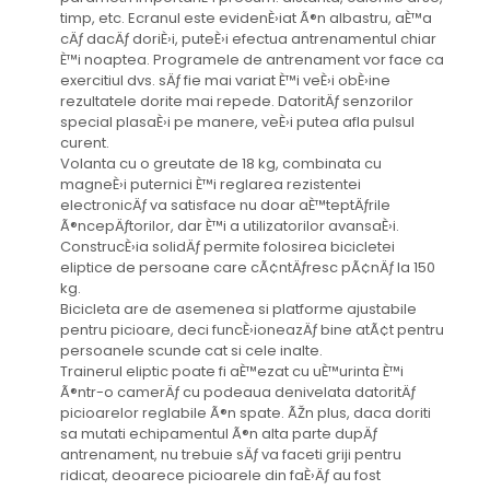
timp, etc. Ecranul este evidenÈ›iat Ã®n albastru, aÈ™a
cÄƒ dacÄƒ doriÈ›i, puteÈ›i efectua antrenamentul chiar
È™i noaptea. Programele de antrenament vor face ca
exercitiul dvs. sÄƒ fie mai variat È™i veÈ›i obÈ›ine
rezultatele dorite mai repede. DatoritÄƒ senzorilor
special plasaÈ›i pe manere, veÈ›i putea afla pulsul
curent.
Volanta cu o greutate de 18 kg, combinata cu
magneÈ›i puternici È™i reglarea rezistentei
electronicÄƒ va satisface nu doar aÈ™teptÄƒrile
Ã®ncepÄƒtorilor, dar È™i a utilizatorilor avansaÈ›i.
ConstrucÈ›ia solidÄƒ permite folosirea bicicletei
eliptice de persoane care cÃ¢ntÄƒresc pÃ¢nÄƒ la 150
kg.
Bicicleta are de asemenea si platforme ajustabile
pentru picioare, deci funcÈ›ioneazÄƒ bine atÃ¢t pentru
persoanele scunde cat si cele inalte.
Trainerul eliptic poate fi aÈ™ezat cu uÈ™urinta È™i
Ã®ntr-o camerÄƒ cu podeaua denivelata datoritÄƒ
picioarelor reglabile Ã®n spate. ÃŽn plus, daca doriti
sa mutati echipamentul Ã®n alta parte dupÄƒ
antrenament, nu trebuie sÄƒ va faceti griji pentru
ridicat, deoarece picioarele din faÈ›Äƒ au fost