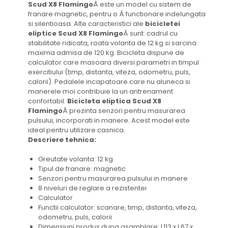
Scud X8 Flamingo
Â este un model cu sistem de
franare magnetic, pentru o Â functionare indelungata
si silentioasa. Alte caracteristici ale
bicicletei
eliptice Scud X8 Flamingo
Â sunt: cadrul cu
stabilitate ridicata, roata volanta de 12 kg si sarcina
maxima admisa de 120 kg. Bicicleta dispune de
calculator care masoara diversi parametri in timpul
exercitiului (timp, distanta, viteza, odometru, puls,
calorii). Pedalele incapatoare care nu aluneca si
manerele moi contribuie la un antrenament
confortabil.
Bicicleta eliptica Scud X8
Flamingo
Â prezinta senzori pentru masurarea
pulsului, incorporati in manere. Acest model este
ideal pentru utilizare casnica.
Descriere tehnica:
Greutate volanta: 12 kg
Tipul de franare: magnetic
Senzori pentru masurarea pulsului in manere
8 niveluri de reglare a rezistentei
Calculator
Functii calculator: scanare, timp, distanta, viteza,
odometru, puls, calorii
Dimensiuni produs dupa asamblare: L113 x l 67 x