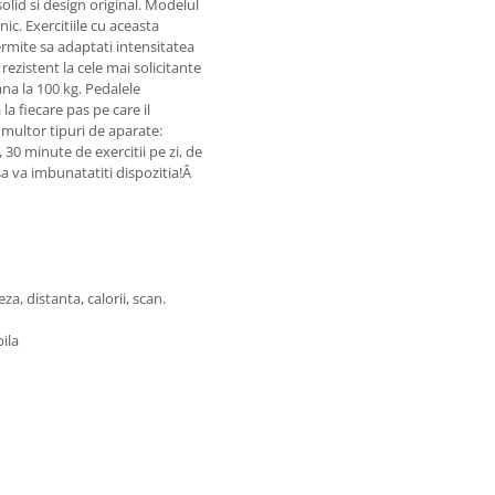
 solid si design original. Modelul
ic. Exercitiile cu aceasta
permite sa adaptati intensitatea
rezistent la cele mai solicitante
ana la 100 kg. Pedalele
a fiecare pas pe care il
 multor tipuri de aparate:
 30 minute de exercitii pe zi, de
sa va imbunatatiti dispozitia!Â
eza, distanta, calorii, scan.
ila