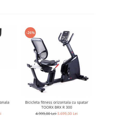
-26%
-27%
ionala
Bicicleta fitness orizontala cu spatar
Bicicleta 
TOORX BRX R 300
1.
i
4.999,00 Lei
3.699,00 Lei