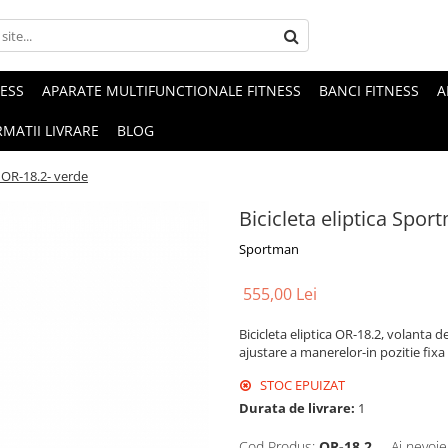
NESS
APARATE MULTIFUNCTIONALE FITNESS
BANCI FITNESS
A
MATII LIVRARE
BLOG
 OR-18.2- verde
Bicicleta eliptica Spo
Sportman
555,00 Lei
Bicicleta eliptica OR-18.2, volanta d
ajustare a manerelor-in pozitie fixa
STOC EPUIZAT
Durata de livrare:
1
Cod Produs:
OR-18.2
Ai nevoie