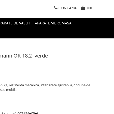
0736304704
0,00
PARATE DE VASLIT
APARATE VIBROMASAJ
rtmann OR-18.2- verde
e 5 kg, rezistenta mecanica, intensitate ajustabila, optiune de
 sau mobila.
 de ajutor?
0736304704