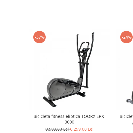
-37%
-24%
Bicicleta fitness eliptica TOORX ERX-
Bicicle
3000
9.999,00 Lei
6.299,00 Lei