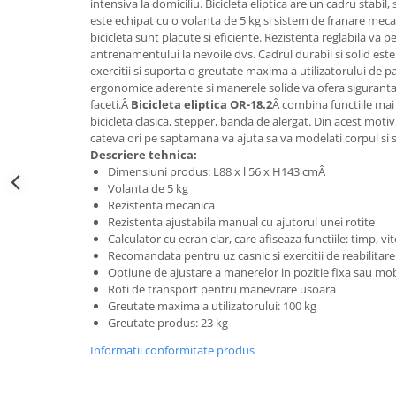
intensiva la domiciliu. Bicicleta eliptica are un cadru stabil,
este echipat cu o volanta de 5 kg si sistem de franare mecan
bicicleta sunt placute si eficiente. Rezistenta reglabila va 
antrenamentului la nevoile dvs. Cadrul durabil si solid este 
exercitii si suporta o greutate maxima a utilizatorului de p
ergonomice aderente si manerele solide va ofera siguranta l
faceti.Â
Bicicleta eliptica OR-18.2
Â combina functiile mai
bicicleta clasica, stepper, banda de alergat. Din acest motiv,
cateva ori pe saptamana va ajuta sa va modelati corpul si 
Descriere tehnica:
Dimensiuni produs: L88 x l 56 x H143 cmÂ
Volanta de 5 kg
Rezistenta mecanica
Rezistenta ajustabila manual cu ajutorul unei rotite
Calculator cu ecran clar, care afiseaza functiile: timp, vit
Recomandata pentru uz casnic si exercitii de reabilitare
Optiune de ajustare a manerelor in pozitie fixa sau mob
Roti de transport pentru manevrare usoara
Greutate maxima a utilizatorului: 100 kg
Greutate produs: 23 kg
Informatii conformitate produs