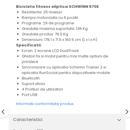
Bicicleta fitness eliptica SCHWINN 570E
Rezistenta: 25 niveluri
Rampa motorizata cu 6 pozitii
Programe: 29 de programe
Greutate maxima suportata: 136 Kg
Greutate produs: 76.5 Kg
Dimensiuni: 178.1 x 71.5 x 160.5 cm (L x l x H)
Specificatii:
Ecran: 2 ecrane LCD DualTrack
Ghidon fix si mobil pentru mai multe optiuni de
prindere
Sincronizare cu aplicatia Schwinn Trainer 2 si
aplicatia RunSocial pentru dispozitivele mobile
Bluetooth
Suport sticla
4 Profiluri de utilizatori
Port USB
Informatii conformitate produs
Caracteristici