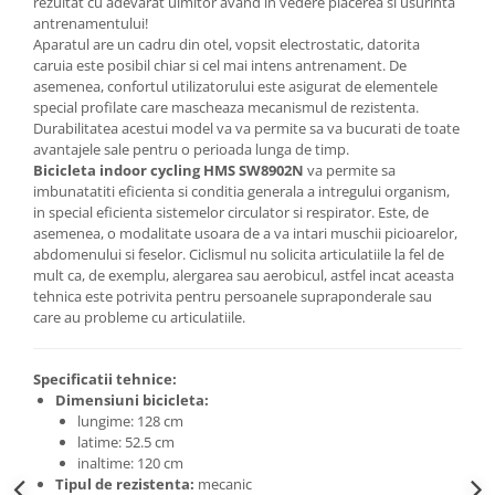
rezultat cu adevarat uimitor avand in vedere placerea si usurinta
antrenamentului!
Aparatul are un cadru din otel, vopsit electrostatic, datorita
caruia este posibil chiar si cel mai intens antrenament. De
asemenea, confortul utilizatorului este asigurat de elementele
special profilate care mascheaza mecanismul de rezistenta.
Durabilitatea acestui model va va permite sa va bucurati de toate
avantajele sale pentru o perioada lunga de timp.
Bicicleta indoor cycling HMS SW8902N
va permite sa
imbunatatiti eficienta si conditia generala a intregului organism,
in special eficienta sistemelor circulator si respirator. Este, de
asemenea, o modalitate usoara de a va intari muschii picioarelor,
abdomenului si feselor. Ciclismul nu solicita articulatiile la fel de
mult ca, de exemplu, alergarea sau aerobicul, astfel incat aceasta
tehnica este potrivita pentru persoanele supraponderale sau
care au probleme cu articulatiile.
Specificatii tehnice:
Dimensiuni bicicleta:
lungime: 128 cm
latime: 52.5 cm
inaltime: 120 cm
Tipul de rezistenta:
mecanic