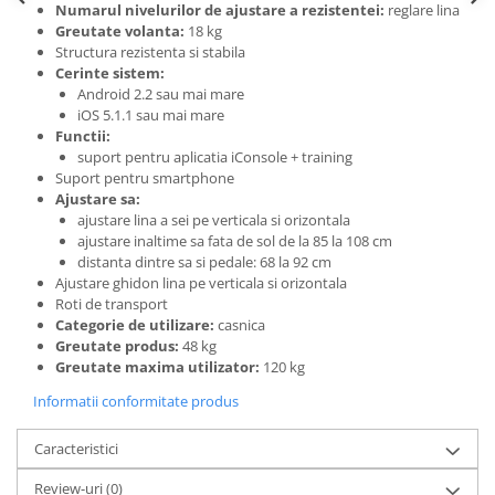
Numarul nivelurilor de ajustare a rezistentei:
reglare lina
Greutate volanta:
18 kg
Structura rezistenta si stabila
Cerinte sistem:
Android 2.2 sau mai mare
iOS 5.1.1 sau mai mare
Functii:
suport pentru aplicatia iConsole + training
Suport pentru smartphone
Ajustare sa:
ajustare lina a sei pe verticala si orizontala
ajustare inaltime sa fata de sol de la 85 la 108 cm
distanta dintre sa si pedale: 68 la 92 cm
Ajustare ghidon lina pe verticala si orizontala
Roti de transport
Categorie de utilizare:
casnica
Greutate produs:
48 kg
Greutate maxima utilizator:
120 kg
Informatii conformitate produs
Caracteristici
Review-uri
(0)