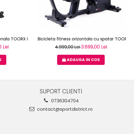
sionala TOORX BRX-3000
Bicicleta fitness orizontala cu spatar TOORX 
 Lei
3.699,00 Lei
4.999,00 Lei
S
ADAUGA IN COS
SUPORT CLIENTI
0736304704
contact@sportdistrict.ro