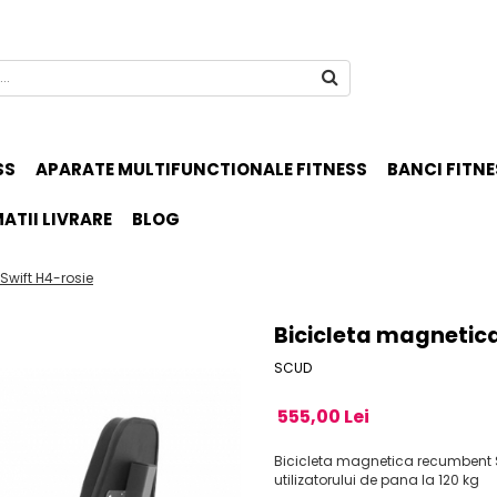
SS
APARATE MULTIFUNCTIONALE FITNESS
BANCI FITNE
ATII LIVRARE
BLOG
wift H4-rosie
Bicicleta magnetic
SCUD
555,00 Lei
Bicicleta magnetica recumbent S
utilizatorului de pana la 120 kg