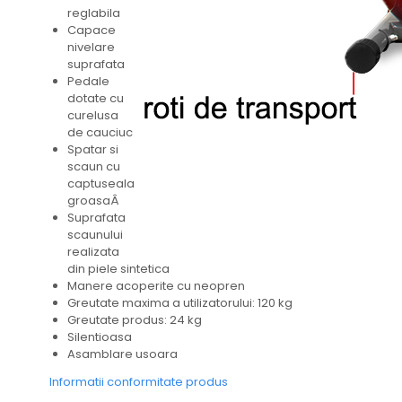
reglabila
Capace
nivelare
suprafata
Pedale
dotate cu
curelusa
de cauciuc
Spatar si
scaun cu
captuseala
groasaÂ
Suprafata
scaunului
realizata
din piele sintetica
Manere acoperite cu neopren
Greutate maxima a utilizatorului: 120 kg
Greutate produs: 24 kg
Silentioasa
Asamblare usoara
Informatii conformitate produs