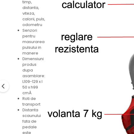
timp,
distanta,
viteza,
calorii, puls,
odometru
Senzori
pentru
masurarea
pulsului in
manere
Dimensiuni
produs
dupa
asamblare:
L109-129 x l
50 x h99
cmÂ
Roti de
transport
Distanta
scaunului
fata de
pedale
este