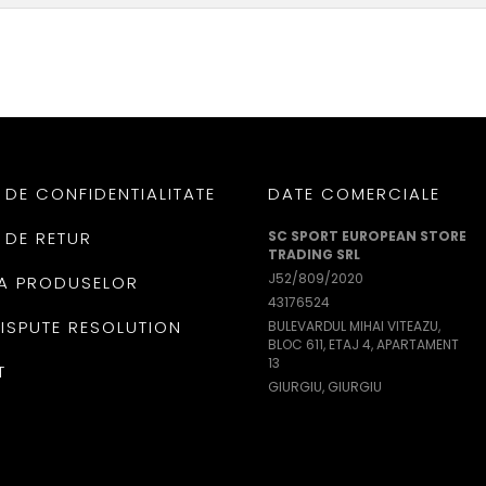
 DE CONFIDENTIALITATE
DATE COMERCIALE
 DE RETUR
SC SPORT EUROPEAN STORE
TRADING SRL
J52/809/2020
A PRODUSELOR
43176524
DISPUTE RESOLUTION
BULEVARDUL MIHAI VITEAZU,
BLOC 611, ETAJ 4, APARTAMENT
13
T
GIURGIU, GIURGIU