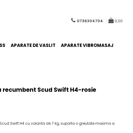
0736304704
0,00
SS
APARATE DE VASLIT
APARATE VIBROMASAJ
a recumbent Scud Swift H4-rosie
cud Swift H4 cu volanta de 7 kg, suporta o greutate maxima a