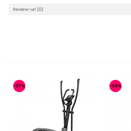
Review-uri
(0)
-37%
-24%