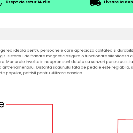
Drept de retur 14 zile
Livrare la dom
gerea ideala pentru persoanele care apreciaza calitatea si durabil
7 kg si sistemul de franare magnetic asigura o functionare silentioasa a 
are. Manerele invelite in neopren sunt dotate cu senzori pentru puls, i
a antrenamentului. Distanta scaunului fata de pedale este reglabila,
e popular, potrivit pentru utilizare casnica.