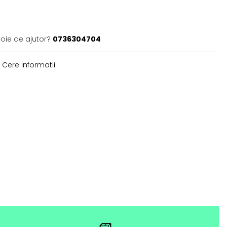
voie de ajutor?
0736304704
Cere informatii