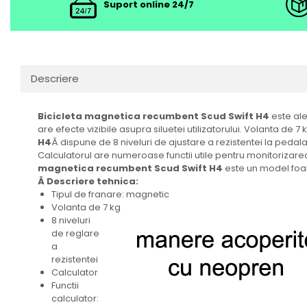
Suport online 24/7
Descriere
Bicicleta magnetica recumbent Scud Swift H4
este ale
are efecte vizibile asupra siluetei utilizatorului. Volanta de 
H4
Â dispune de 8 niveluri de ajustare a rezistentei la pedal
Calculatorul are numeroase functii utile pentru monitorizare
magnetica recumbent Scud Swift H4
este un model foart
Â Descriere tehnica:
Tipul de franare: magnetic
Volanta de 7 kg
8 niveluri
de reglare
a
rezistentei
Calculator
Functii
calculator: