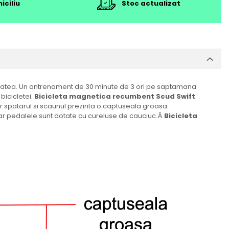
iciliu
Stoc actualizat
itatea. Un antrenament de 30 minute de 3 ori pe saptamana
bicicletei.
Bicicleta magnetica recumbent Scud Swift
ar spatarul si scaunul prezinta o captuseala groasa.
 iar pedalele sunt dotate cu cureluse de cauciuc.Â
Bicicleta