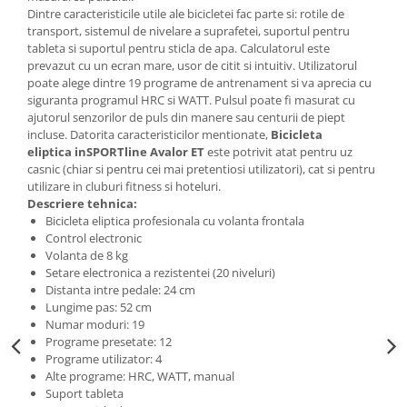
Dintre caracteristicile utile ale bicicletei fac parte si: rotile de
transport, sistemul de nivelare a suprafetei, suportul pentru
tableta si suportul pentru sticla de apa. Calculatorul este
prevazut cu un ecran mare, usor de citit si intuitiv. Utilizatorul
poate alege dintre 19 programe de antrenament si va aprecia cu
siguranta programul HRC si WATT. Pulsul poate fi masurat cu
ajutorul senzorilor de puls din manere sau centurii de piept
incluse. Datorita caracteristicilor mentionate,
Bicicleta
eliptica inSPORTline Avalor ET
este potrivit atat pentru uz
casnic (chiar si pentru cei mai pretentiosi utilizatori), cat si pentru
utilizare in cluburi fitness si hoteluri.
Descriere tehnica:
Bicicleta eliptica profesionala cu volanta frontala
Control electronic
Volanta de 8 kg
Setare electronica a rezistentei (20 niveluri)
Distanta intre pedale: 24 cm
Lungime pas: 52 cm
Numar moduri: 19
Programe presetate: 12
Programe utilizator: 4
Alte programe: HRC, WATT, manual
Suport tableta